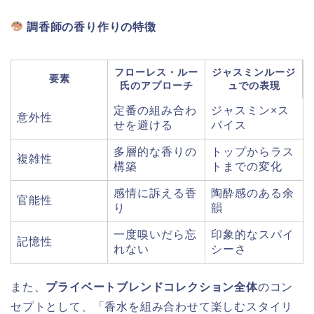
調香師の香り作りの特徴
フローレス・ルー
ジャスミンルージ
要素
氏のアプローチ
ュでの表現
定番の組み合わ
ジャスミン×ス
意外性
せを避ける
パイス
多層的な香りの
トップからラス
複雑性
構築
トまでの変化
感情に訴える香
陶酔感のある余
官能性
り
韻
一度嗅いだら忘
印象的なスパイ
記憶性
れない
シーさ
また、
プライベートブレンドコレクション全体
のコン
セプトとして、「香水を組み合わせて楽しむスタイリ