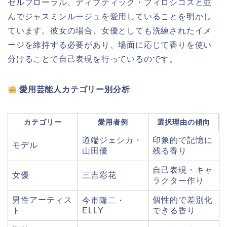
ゼルフローラル、ディプティック・フィロシコスと並
んでジャスミンルージュを愛用していることを明かし
ています。彼女の場合、女優としても洗練されたイメ
ージを維持する必要があり、場面に応じて香りを使い
分けることで自己表現を行っているのです。
愛用芸能人カテゴリー別分析
カテゴリー
愛用者例
選択理由の傾向
道端ジェシカ・
印象的で記憶に
モデル
山田優
残る香り
自己表現・キャ
女優
三吉彩花
ラクター作り
男性アーティス
個性的で差別化
今市隆二・
ト
ELLY
できる香り