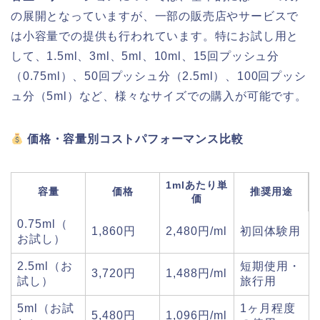
の展開となっていますが、一部の販売店やサービスで
は小容量での提供も行われています。特にお試し用と
して、1.5ml、3ml、5ml、10ml、15回プッシュ分
（0.75ml）、50回プッシュ分（2.5ml）、100回プッシ
ュ分（5ml）など、様々なサイズでの購入が可能です。
価格・容量別コストパフォーマンス比較
1mlあたり単
容量
価格
推奨用途
価
0.75ml（
1,860円
2,480円/ml
初回体験用
お試し）
2.5ml（お
短期使用・
3,720円
1,488円/ml
試し）
旅行用
5ml（お試
1ヶ月程度
5,480円
1,096円/ml