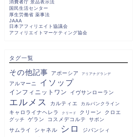
消費者庁 景品表示法
国民生活センター
厚生労働省 薬事法
JAAA
日本アフィリエイト協議会
アフィリエイトマーケティング協会
タグ一覧
その他記事
アポーシア
アリアナグランデ
イソップ
アルマーニ
インフィニットワン
イヴサンローラン
エルメス
カルティエ
カルバンクライン
キャロライナヘレラ
クリーン
クロエ
クリード
グッチ
ゲラン
コスメデコルテ
サボン
シロ
シャネル
サムライ
ジバンシィ