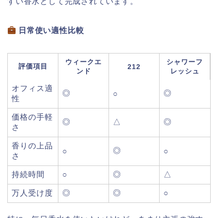
すい香水として完成されています。
日常使い適性比較
ウィークエ
シャワーフ
評価項目
212
ンド
レッシュ
オフィス適
◎
◎
○
性
価格の手軽
◎
△
◎
さ
香りの上品
◎
○
○
さ
持続時間
○
◎
△
万人受け度
◎
◎
○