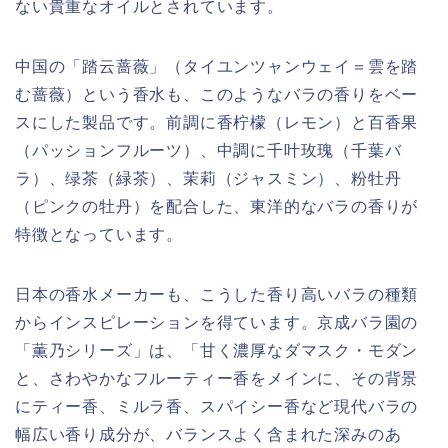
ない貴重なオイルとされています。
中国の「踏云蔷薇」（タイユンツャンウェイ＝雲を踏
む蔷薇）という香水も、このようなバラの香りをベー
スにした製品です。前調に香柠檬（レモン）と百香果
（パッションフルーツ）、中調に千叶玫瑰（千葉バ
ラ）、绿茶（緑茶）、茉莉（ジャスミン）、粉牡丹
（ピンクの牡丹）を配合した、東洋的なバラの香りが
特徴となっています。
日本の香水メーカーも、こうした香り高いバラの種類
からインスピレーションを得ています。京成バラ園の
「薫乃シリーズ」は、「甘く濃厚なダマスク・モダン
と、さわやかなフルーティー香をメインに、その背景
にティー香、ミルラ香、スパイシー香など現代バラの
幅広い香り成分が、バランスよく含まれた深みのあ