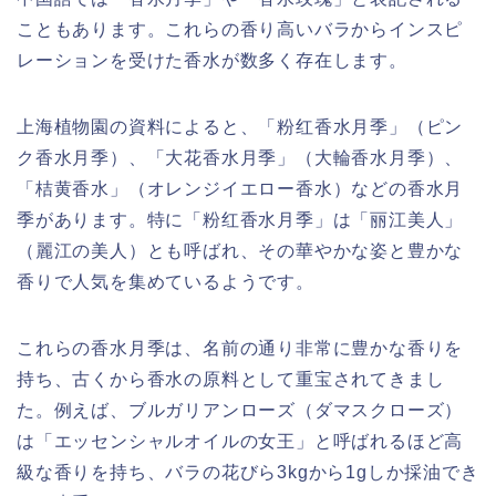
こともあります。これらの香り高いバラからインスピ
レーションを受けた香水が数多く存在します。
上海植物園の資料によると、「粉红香水月季」（ピン
ク香水月季）、「大花香水月季」（大輪香水月季）、
「桔黄香水」（オレンジイエロー香水）などの香水月
季があります。特に「粉红香水月季」は「丽江美人」
（麗江の美人）とも呼ばれ、その華やかな姿と豊かな
香りで人気を集めているようです。
これらの香水月季は、名前の通り非常に豊かな香りを
持ち、古くから香水の原料として重宝されてきまし
た。例えば、ブルガリアンローズ（ダマスクローズ）
は「エッセンシャルオイルの女王」と呼ばれるほど高
級な香りを持ち、バラの花びら3kgから1gしか採油でき