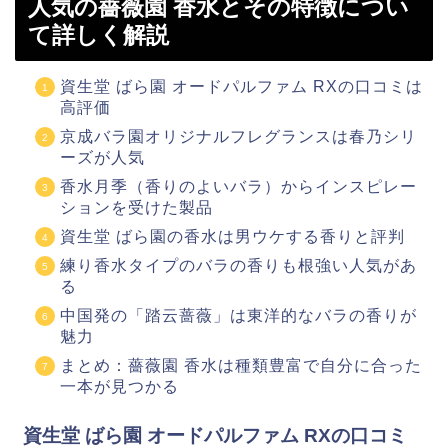
人気の薔薇園 香水とその特徴につい
て詳しく解説
資生堂 ばら園 オードパルファム RXの口コミは
高評価
京成バラ園オリジナルフレグランスは春乃シリ
ーズが人気
香水月季（香りのよいバラ）からインスピレー
ションを受けた製品
資生堂 ばら園の香水は男ウケする香りと評判
練り香水タイプのバラの香りも根強い人気があ
る
中国発の「踏云蔷薇」は東洋的なバラの香りが
魅力
まとめ：薔薇園 香水は種類豊富で自分に合った
一本が見つかる
資生堂 ばら園 オードパルファム RXの口コミ