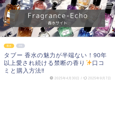
香水
PR
タブー 香水の魅力が半端ない！90年
以上愛され続ける禁断の香り
口コ
ミと購入方法‼
2025年4月30日
/
2025年9月7日