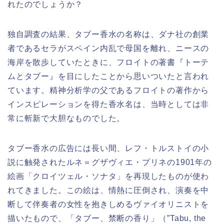
れたのでしょうか？
独自調査の結果、タブー香水の名称は、ダナ社の創業
者であるセラがスペイン内乱で母国を離れ、ニースの
海岸を散歩していたときに、フロイトの著書『トーテ
ムとタブー』を目にしたことから思いついたと言われ
ています。精神分析学の父であるフロイトの著作から
インスピレーションを得た香水名は、当時としては非
常に斬新で大胆なものでした。
タブー香水の広告には長い間、レフ・トルストイの小
説に触発されたルネ＝グザヴィエ・プリネの1901年の
絵画「クロイツェル・ソナタ」を再現したものが使わ
れてきました。この絵は、情熱に圧倒され、演奏を中
断して伴奏者の女性を抱きしめるヴァイオリニストを
描いたもので、「タブー、禁断の香り」（”Tabu, the