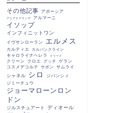
その他記事
アポーシア
アルマーニ
アリアナグランデ
イソップ
インフィニットワン
エルメス
イヴサンローラン
カルティエ
カルバンクライン
キャロライナヘレラ
クリード
クリーン
クロエ
グッチ
ゲラン
コスメデコルテ
サボン
サムライ
シロ
シャネル
ジバンシィ
ジミーチュウ
ジョーマローンロン
ドン
ディオール
ジルスチュアート