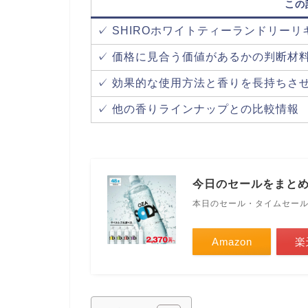
この
✓ SHIROホワイトティーランドリー
✓ 価格に見合う価値があるかの判断材
✓ 効果的な使用方法と香りを長持ちさ
✓ 他の香りラインナップとの比較情報
今日のセールをまと
本日のセール・タイムセー
Amazon
楽