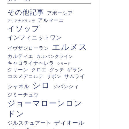
その他記事
アポーシア
アルマーニ
アリアナグランデ
イソップ
インフィニットワン
エルメス
イヴサンローラン
カルティエ
カルバンクライン
キャロライナヘレラ
クリード
クリーン
クロエ
グッチ
ゲラン
コスメデコルテ
サボン
サムライ
シロ
シャネル
ジバンシィ
ジミーチュウ
ジョーマローンロン
ドン
ディオール
ジルスチュアート