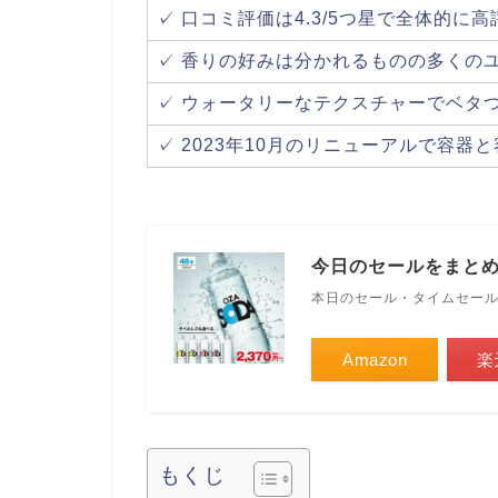
✓ 口コミ評価は4.3/5つ星で全体的に
✓ 香りの好みは分かれるものの多くの
✓ ウォータリーなテクスチャーでベタ
✓ 2023年10月のリニューアルで容器
今日のセールをまと
本日のセール・タイムセー
Amazon
楽
もくじ