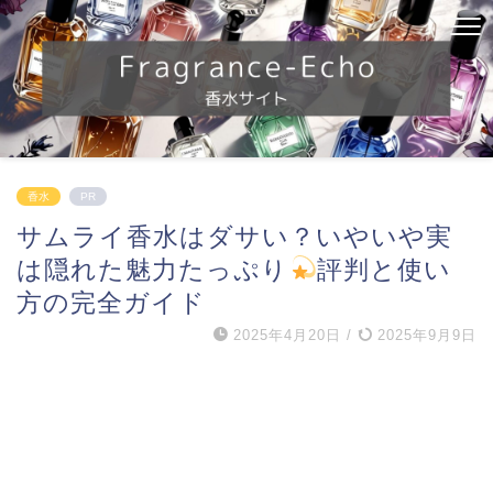
香水
PR
サムライ香水はダサい？いやいや実
は隠れた魅力たっぷり
評判と使い
方の完全ガイド
2025年4月20日
/
2025年9月9日