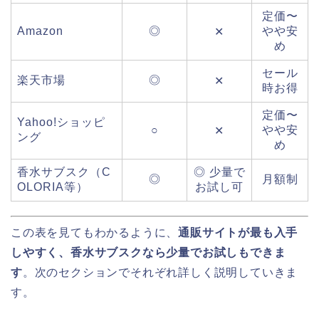
定価〜
Amazon
◎
やや安
✕
め
セール
楽天市場
◎
✕
時お得
定価〜
Yahoo!ショッピ
○
やや安
✕
ング
め
香水サブスク（C
◎ 少量で
◎
月額制
OLORIA等）
お試し可
この表を見てもわかるように、
通販サイトが最も入手
しやすく、香水サブスクなら少量でお試しもできま
す
。次のセクションでそれぞれ詳しく説明していきま
す。