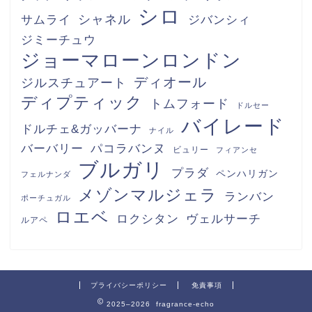
シロ
シャネル
サムライ
ジバンシィ
ジミーチュウ
ジョーマローンロンドン
ディオール
ジルスチュアート
ディプティック
トムフォード
ドルセー
バイレード
ドルチェ&ガッバーナ
ナイル
パコラバンヌ
バーバリー
ビュリー
フィアンセ
ブルガリ
プラダ
ペンハリガン
フェルナンダ
メゾンマルジェラ
ランバン
ポーチュガル
ロエベ
ロクシタン
ヴェルサーチ
ルアペ
プライバシーポリシー
免責事項
2025–2026 fragrance-echo