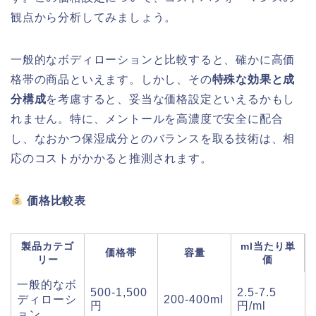
観点から分析してみましょう。
一般的なボディローションと比較すると、確かに高価
格帯の商品といえます。しかし、その
特殊な効果と成
分構成
を考慮すると、妥当な価格設定といえるかもし
れません。特に、メントールを高濃度で安全に配合
し、なおかつ保湿成分とのバランスを取る技術は、相
応のコストがかかると推測されます。
価格比較表
製品カテゴ
ml当たり単
価格帯
容量
リー
価
一般的なボ
500-1,500
2.5-7.5
ディローシ
200-400ml
円
円/ml
ョン