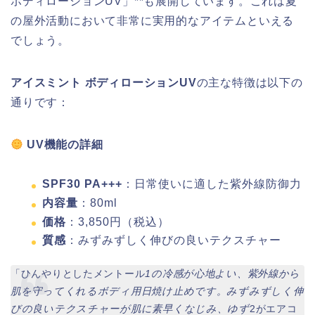
ボディローションUV」**も展開しています。これは夏
の屋外活動において非常に実用的なアイテムといえる
でしょう。
アイスミント ボディローションUV
の主な特徴は以下の
通りです：
UV機能の詳細
SPF30 PA+++
：日常使いに適した紫外線防御力
内容量
：80ml
価格
：3,850円（税込）
質感
：みずみずしく伸びの良いテクスチャー
「ひんやりとしたメントール
1の冷感が心地よい、紫外線から
肌を守ってくれるボディ用日焼け止めです。みずみずしく伸
びの良いテクスチャーが肌に素早くなじみ、ゆず
2がエアコ