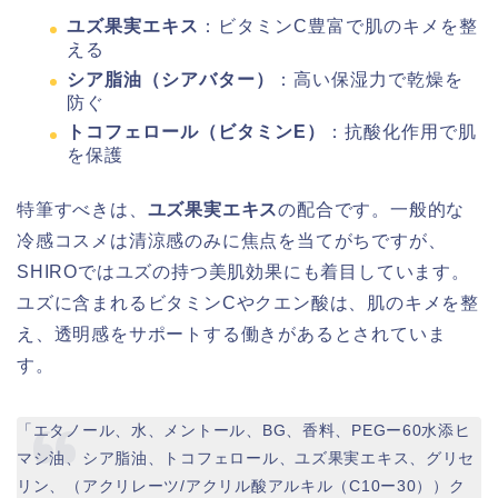
ユズ果実エキス
：ビタミンC豊富で肌のキメを整
える
シア脂油（シアバター）
：高い保湿力で乾燥を
防ぐ
トコフェロール（ビタミンE）
：抗酸化作用で肌
を保護
特筆すべきは、
ユズ果実エキス
の配合です。一般的な
冷感コスメは清涼感のみに焦点を当てがちですが、
SHIROではユズの持つ美肌効果にも着目しています。
ユズに含まれるビタミンCやクエン酸は、肌のキメを整
え、透明感をサポートする働きがあるとされていま
す。
「エタノール、水、メントール、BG、香料、PEGー60水添ヒ
マシ油、シア脂油、トコフェロール、ユズ果実エキス、グリセ
リン、（アクリレーツ/アクリル酸アルキル（C10ー30））ク