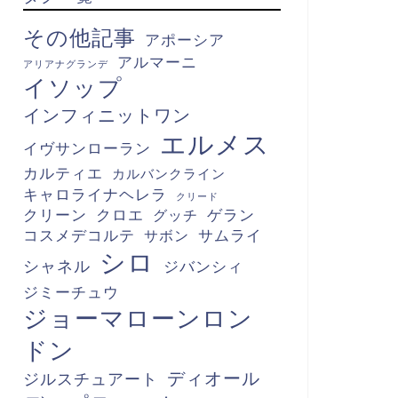
その他記事
アポーシア
アルマーニ
アリアナグランデ
イソップ
インフィニットワン
エルメス
イヴサンローラン
カルティエ
カルバンクライン
キャロライナヘレラ
クリード
クリーン
クロエ
グッチ
ゲラン
コスメデコルテ
サボン
サムライ
シロ
シャネル
ジバンシィ
ジミーチュウ
ジョーマローンロン
ドン
ディオール
ジルスチュアート