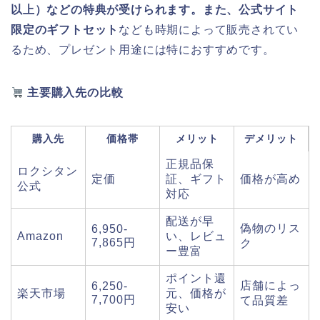
以上）などの特典が受けられます。また、公式サイト
限定のギフトセット
なども時期によって販売されてい
るため、プレゼント用途には特におすすめです。
主要購入先の比較
購入先
価格帯
メリット
デメリット
正規品保
ロクシタン
定価
証、ギフト
価格が高め
公式
対応
配送が早
偽物のリス
6,950-
Amazon
い、レビュ
7,865円
ク
ー豊富
ポイント還
店舗によっ
6,250-
楽天市場
元、価格が
7,700円
て品質差
安い