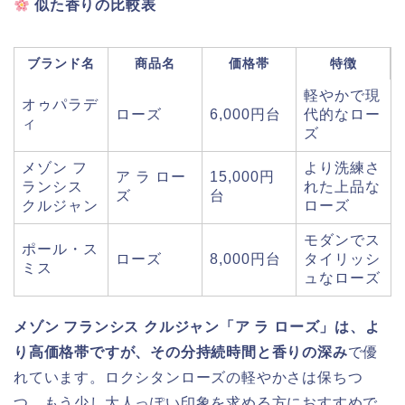
似た香りの比較表
ブランド名
商品名
価格帯
特徴
軽やかで現
オゥパラデ
ローズ
6,000円台
代的なロー
ィ
ズ
メゾン フ
より洗練さ
ア ラ ロー
15,000円
ランシス
れた上品な
ズ
台
クルジャン
ローズ
モダンでス
ポール・ス
ローズ
8,000円台
タイリッシ
ミス
ュなローズ
メゾン フランシス クルジャン「ア ラ ローズ」は、よ
り高価格帯ですが、その分持続時間と香りの深み
で優
れています。ロクシタンローズの軽やかさは保ちつ
つ、もう少し大人っぽい印象を求める方におすすめで