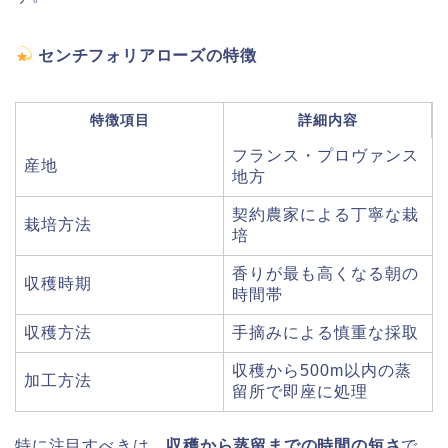
センチフォリアローズの特徴
特徴項目
詳細内容
フランス・プロヴァンス
産地
地方
契約農家による丁寧な栽
栽培方法
培
香りが最も高くなる朝の
収穫時期
時間帯
収穫方法
手摘みによる慎重な採取
収穫から500m以内の蒸
加工方法
留所で即座に処理
特に注目すべきは、
収穫から蒸留までの時間の短さ
で