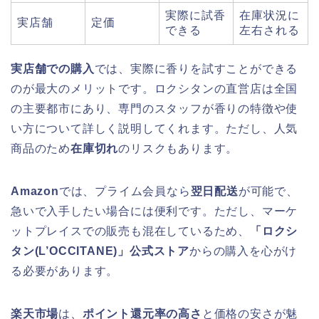
実際に試香
在庫状況に
実店舗
定価
できる
左右される
実店舗での購入
では、実際に香りを試すことができる
のが最大のメリットです。ロクシタンの直営店は全国
の主要都市にあり、専門のスタッフが香りの特徴や使
い方について詳しく説明してくれます。ただし、人気
商品のため
在庫切れ
のリスクもあります。
Amazon
では、プライム会員なら
翌日配送
が可能で、
急いで入手したい場合には便利です。ただし、マーケ
ットプレイスでの販売も混在しているため、
「ロクシ
タン(L’OCCITANE)」公式ストア
からの購入を心がけ
る必要があります。
楽天市場
は、
ポイント還元率の高さ
と価格の安さが魅