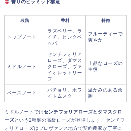
香りのピラミッド構造
段階
香料
特徴
ラズベリー、ラ
フルーティーで
トップノート
イチ、ピンクペ
爽やか
ッパー
センチフォリア
ローズ、ダマス
上品なローズの
ミドルノート
クローズ、ヴァ
主役
イオレットリー
フ
パチョリ、ホワ
温かみのある余
ベースノート
イトムスク
韻
ミドルノートでは
センチフォリアローズとダマスクロ
ーズ
という2種類の高級ローズが登場します。センチフ
ォリアローズはプロヴァンス地方で契約農家が丁寧に