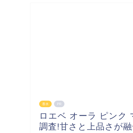
香水
PR
ロエベ オーラ ピンク
調査!甘さと上品さが