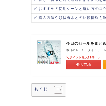
✓ おすすめの使用シーンと纏い方のコ
✓ 購入方法や類似香水との比較情報も
今日のセールをまと
本日のセール・タイムセー
＼ポイント最大11倍！／
楽天市場
もくじ