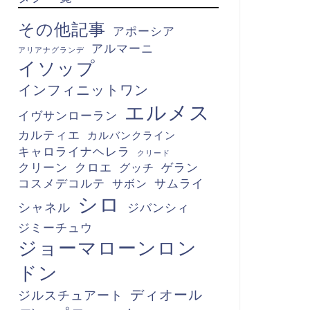
その他記事
アポーシア
アルマーニ
アリアナグランデ
イソップ
インフィニットワン
エルメス
イヴサンローラン
カルティエ
カルバンクライン
キャロライナヘレラ
クリード
クリーン
クロエ
グッチ
ゲラン
コスメデコルテ
サボン
サムライ
シロ
シャネル
ジバンシィ
ジミーチュウ
ジョーマローンロン
ドン
ディオール
ジルスチュアート