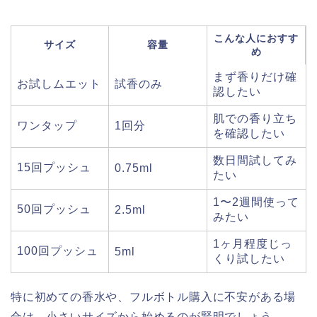
こんな人におすす
サイズ
容量
め
まず香りだけ確
お試しムエット
試香のみ
認したい
肌での香り立ち
ワンタップ
1回分
を確認したい
数日間試してみ
15回プッシュ
0.75ml
たい
1〜2週間使って
50回プッシュ
2.5ml
みたい
1ヶ月程度じっ
100回プッシュ
5ml
くり試したい
特に初めての香水や、フルボトル購入に不安がある場
合は、小さいサイズから始めるのが賢明でしょう。