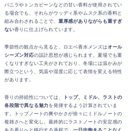
バニラやトンカビーンなどの甘い香料が使用されてい
る場合でも、それらがウッディ系やムスク系の香料と
組み合わされることで、
重厚感がありながらも重すぎ
ない
香りに仕上げられています。
季節性の観点から見ると、ロエベ香水メンズは
オール
シーズン対応
の設計思想が感じられます。夏場でも重
くなりすぎない工夫がされており、冬場には温かみが
際立つという、気温や湿度に応じて表情を変える特性
があります。
香りの持続性については、
トップ、ミドル、ラストの
各段階で異なる魅力
を発揮するよう計算されていま
す。トップノートの爽やかさが徐々にミドルノートの
複雑さへと変化し、最終的にラストノートの安定感の
ある香りへと移行する過程で、
一日中飽きることなく