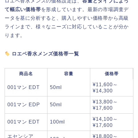
ロエベ香水メンズの価格設定は、
容量とタイプによっ
て幅広い価格帯
を形成しています。最新の市場調査デ
ータを基に分析すると、購入しやすい価格帯から高級
ラインまで、様々なニーズに対応していることが分か
ります。
ロエベ香水メンズ価格帯一覧
商品名
容量
価格帯
¥11,600～
001マン EDT
50ml
¥14,300
¥13,800～
001マン EDP
50ml
¥17,600
¥14,100～
001マン EDT
100ml
¥17,600
エセンシア
¥18,800～