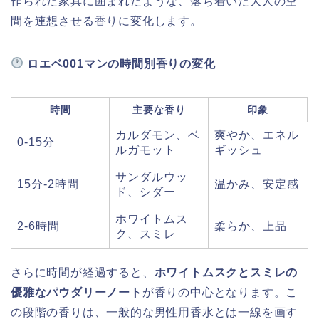
作られた家具に囲まれたような、落ち着いた大人の空
間を連想させる香りに変化します。
ロエベ001マンの時間別香りの変化
時間
主要な香り
印象
カルダモン、ベ
爽やか、エネル
0-15分
ルガモット
ギッシュ
サンダルウッ
15分-2時間
温かみ、安定感
ド、シダー
ホワイトムス
2-6時間
柔らか、上品
ク、スミレ
さらに時間が経過すると、
ホワイトムスクとスミレの
優雅なパウダリーノート
が香りの中心となります。こ
の段階の香りは、一般的な男性用香水とは一線を画す