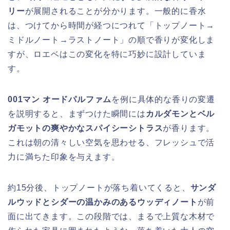
リー
が展開されることが分かります。一般的に香水
は、つけてから時間が経つにつれて「トップノート→
ミドルノート→ラストノート」の順で香りが変化しま
すが、ロエベはこの変化を特に巧妙に設計していま
す。
001マン オードパルファム
を例に具体的な香りの変遷
を説明すると、まずつけた瞬間には
カルダモンとベル
ガモットの爽やかなスパイシーシトラス
が香ります。
これは朝の清々しい空気を思わせる、フレッシュで活
力に満ちた印象を与えます。
約15分後、トップノートが落ち着いてくると、
サンダ
ルウッドとシダーの温かみのあるウッディノート
が前
面に出てきます。この段階では、まるで上質な木材で