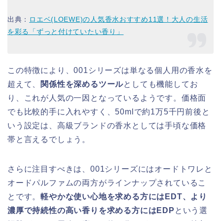
出典：
ロエベ(LOEWE)の人気香水おすすめ11選！大人の生活
を彩る「ずっと付けていたい香り」
この特徴により、001シリーズは単なる個人用の香水を
超えて、
関係性を深めるツール
としても機能してお
り、これが人気の一因となっているようです。価格面
でも比較的手に入れやすく、50mlで約1万5千円前後と
いう設定は、高級ブランドの香水としては手頃な価格
帯と言えるでしょう。
さらに注目すべきは、001シリーズにはオードトワレと
オードパルファムの両方がラインナップされているこ
とです。
軽やかな使い心地を求める方にはEDT、より
濃厚で持続性の高い香りを求める方にはEDP
という選