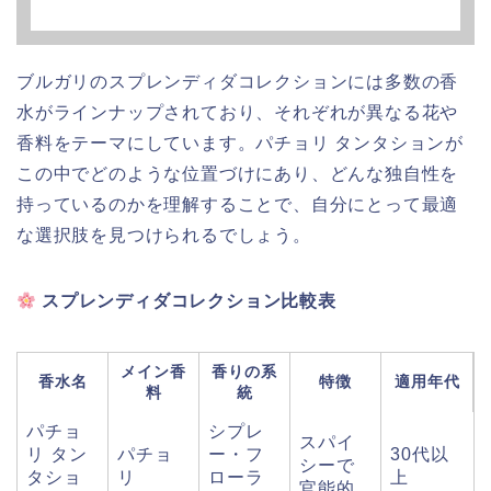
ブルガリのスプレンディダコレクションには多数の香
水がラインナップされており、それぞれが異なる花や
香料をテーマにしています。パチョリ タンタションが
この中でどのような位置づけにあり、どんな独自性を
持っているのかを理解することで、自分にとって最適
な選択肢を見つけられるでしょう。
スプレンディダコレクション比較表
メイン香
香りの系
香水名
特徴
適用年代
料
統
パチョ
シプレ
スパイ
リ タン
パチョ
ー・フ
30代以
シーで
タショ
リ
ローラ
上
官能的