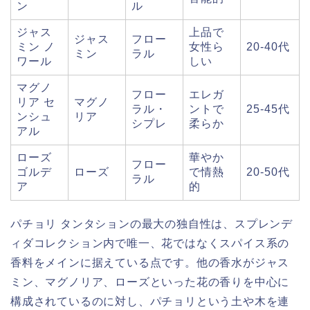
ン
ル
ジャス
上品で
ジャス
フロー
ミン ノ
女性ら
20-40代
ミン
ラル
ワール
しい
マグノ
フロー
エレガ
リア セ
マグノ
ラル・
ントで
25-45代
ンシュ
リア
シプレ
柔らか
アル
ローズ
華やか
フロー
ゴルデ
ローズ
で情熱
20-50代
ラル
ア
的
パチョリ タンタションの最大の独自性は、スプレンデ
ィダコレクション内で唯一、花ではなくスパイス系の
香料をメインに据えている点です。他の香水がジャス
ミン、マグノリア、ローズといった花の香りを中心に
構成されているのに対し、パチョリという土や木を連