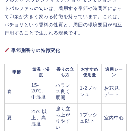
ブルガリ スプレンディダ パチョリ タンタション オー
ドパルファムの匂いは、着用する季節や時間帯によっ
て印象が大きく変わる特徴を持っています。これは、
パチョリという香料の性質と、周囲の環境要因が相互
作用することで生まれる現象です。
季節別香りの特徴変化
気温・湿
香りの立
おすすめ
適用シー
季節
度
ち方
使用量
ン
15-
バラン
1-2プッ
お花見、
20℃、
春
ス良く
シュ
デート
中湿度
展開
強く立
25℃以
ち上が
1プッシ
夏
上、高
室内中心
りやす
ュ以下
湿度
い