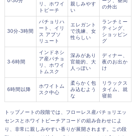
0-30分
ーク、昼間
リ、ホワイ
親しみやす
の外出
トピーチ
い
パチョリハ
ランチミー
エレガント
ート、イリ
ティング、
30分-3時間
で洗練、女
ス アブソ
ショッピン
性らしい
リュート
グ
インドネシ
深みがあり
ディナー、
ア産パチョ
3-6時間
官能的、大
夜のお出か
リ、ホワイ
人っぽい
け
トムスク
柔らかく包
リラックス
ホワイトム
6時間以降
み込むよう
タイム、就
スク中心
な
寝前
トップノートの段階では、フローレス産パチョリエッ
センスとホワイトピーチアコードの組み合わせによ
り、非常に親しみやすい香りが展開されます。この段