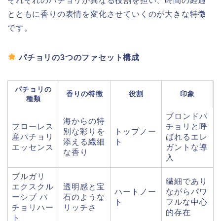
それぞれのパチョリが異なる役割を担い、時間の経過
とともに香りの表情を変化させていくのが大きな特徴
です。
パチョリの3つのファセット構成
パチョリの
香りの特徴
役割
印象
種類
ブロンドパ
海からの特
フローレス
チョリと呼
別な彩りを
トップノー
産パチョリ
ばれるエレ
添える繊細
ト
エッセンス
ガントな導
な香り
入
ブルガリ
繊細であり
エクスクル
透明感と宝
ハートノー
ながらパワ
ーシブ パ
石のような
ト
フルな中心
チョリハー
リッチさ
的存在
ト