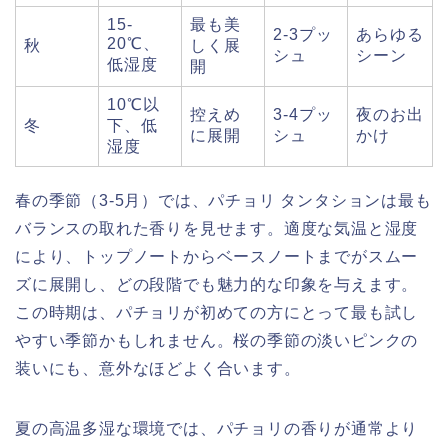
15-
最も美
2-3プッ
あらゆる
20℃、
秋
しく展
シュ
シーン
低湿度
開
10℃以
控えめ
3-4プッ
夜のお出
冬
下、低
に展開
シュ
かけ
湿度
春の季節（3-5月）では、パチョリ タンタションは最も
バランスの取れた香りを見せます。適度な気温と湿度
により、トップノートからベースノートまでがスムー
ズに展開し、どの段階でも魅力的な印象を与えます。
この時期は、パチョリが初めての方にとって最も試し
やすい季節かもしれません。桜の季節の淡いピンクの
装いにも、意外なほどよく合います。
夏の高温多湿な環境では、パチョリの香りが通常より