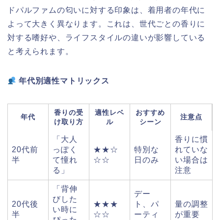
ドパルファムの匂いに対する印象は、着用者の年代に
よって大きく異なります。これは、世代ごとの香りに
対する嗜好や、ライフスタイルの違いが影響している
と考えられます。
年代別適性マトリックス
香りの受
適性レベ
おすすめ
年代
注意点
け取り方
ル
シーン
「大人
香りに慣
20代前
っぽく
★★☆
特別な
れていな
半
て憧れ
☆☆
日のみ
い場合は
る」
注意
「背伸
デー
びした
20代後
★★★
ト、パ
量の調整
い時に
半
☆☆
ーティ
が重要
ぴった