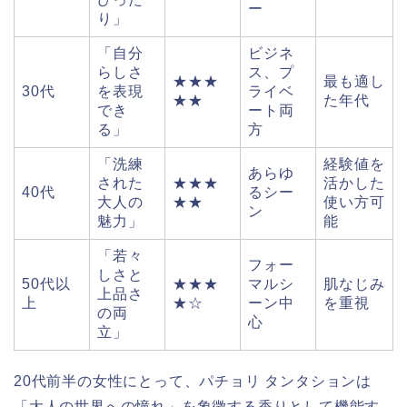
ー
り」
「自分
ビジネ
らしさ
ス、プ
★★★
最も適し
30代
を表現
ライベ
★★
た年代
でき
ート両
る」
方
「洗練
経験値を
あらゆ
された
★★★
活かした
40代
るシー
大人の
★★
使い方可
ン
魅力」
能
「若々
フォー
しさと
50代以
★★★
マルシ
肌なじみ
上品さ
上
★☆
ーン中
を重視
の両
心
立」
20代前半の女性にとって、パチョリ タンタションは
「大人の世界への憧れ」を象徴する香りとして機能す