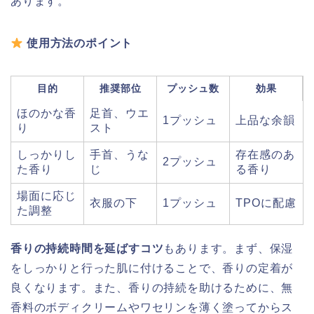
あります。
使用方法のポイント
目的
推奨部位
プッシュ数
効果
ほのかな香
足首、ウエ
1プッシュ
上品な余韻
り
スト
しっかりし
手首、うな
存在感のあ
2プッシュ
た香り
じ
る香り
場面に応じ
衣服の下
1プッシュ
TPOに配慮
た調整
香りの持続時間を延ばすコツ
もあります。まず、保湿
をしっかりと行った肌に付けることで、香りの定着が
良くなります。また、香りの持続を助けるために、無
香料のボディクリームやワセリンを薄く塗ってからス