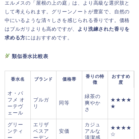
エルメスの「屋根の上の庭」は、より高級な選択肢と
して考えられます。グリーンノートが豊富で、自然の
中にいるような清々しさを感じられる香りです。価格
はブルガリよりも高めですが、
より洗練された香りを
求める方
にはおすすめです。
類似香水比較表
香りの特
おすすめ
香水名
ブランド
価格帯
徴
度
オ・パ
緑茶の
フメ オ
ブルガ
★★★★
同等
爽やか
ーテヴ
リ
★
さ
ェール
グリー
エリザ
カジュ
★★★★
ンティ
ベスア
安価
アルな
☆
ー
ーデン
清潔感