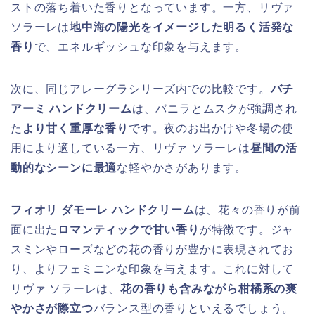
ストの落ち着いた香りとなっています。一方、リヴァ
ソラーレは
地中海の陽光をイメージした明るく活発な
香り
で、エネルギッシュな印象を与えます。
次に、同じアレーグラシリーズ内での比較です。
バチ
アーミ ハンドクリーム
は、バニラとムスクが強調され
た
より甘く重厚な香り
です。夜のお出かけや冬場の使
用により適している一方、リヴァ ソラーレは
昼間の活
動的なシーンに最適
な軽やかさがあります。
フィオリ ダモーレ ハンドクリーム
は、花々の香りが前
面に出た
ロマンティックで甘い香り
が特徴です。ジャ
スミンやローズなどの花の香りが豊かに表現されてお
り、よりフェミニンな印象を与えます。これに対して
リヴァ ソラーレは、
花の香りも含みながら柑橘系の爽
やかさが際立つ
バランス型の香りといえるでしょう。