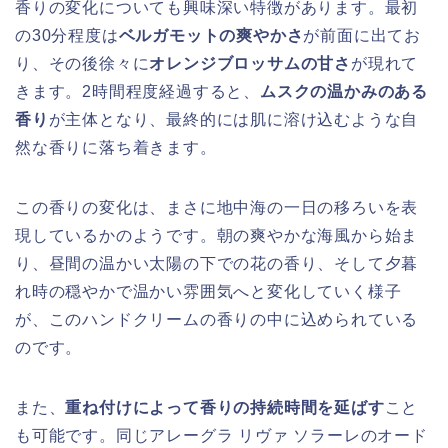
香りの変化についても興味深い特徴があります。最初
の30分程度は
ベルガモットの爽やかさ
が前面に出てお
り、その後徐々に
オレンジブロッサムの甘さ
が現れて
きます。2時間程度経過すると、
ムスクの温かみのある
香り
が主体となり、最終的には肌に溶け込むような自
然な香りに落ち着きます。
この香りの変化は、まさに地中海の一日の移ろいを表
現しているかのようです。朝の爽やかな海風から始ま
り、昼間の温かい太陽の下での花の香り、そして夕暮
れ時の穏やかで温かい雰囲気へと変化していく様子
が、このハンドクリームの香りの中に込められている
のです。
また、
重ね付けによって香りの持続時間を延ばす
こと
も可能です。同じアレーグラ リヴァ ソラーレのオード