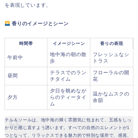
を表現しています。
香りのイメージとシーン
時間帯
イメージシーン
香りの表現
地中海の朝の散
フレッシュなシ
午前中
歩
トラス
テラスでのラン
フローラルの開
昼間
チタイム
花
夕日を眺めなが
温かなムスクの
夕方
らのティータイ
余韻
ム
チル＆ソールは、地中海の輝く雰囲気に包まれて、五感をしっ
かりと感じ直すよう誘います。すべての自然のエレメントが1
つとなって、リラックスできる魅力的で特別な場所で、感覚、