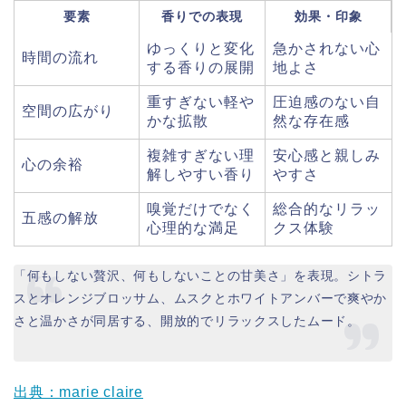
要素
香りでの表現
効果・印象
ゆっくりと変化
急かされない心
時間の流れ
する香りの展開
地よさ
重すぎない軽や
圧迫感のない自
空間の広がり
かな拡散
然な存在感
複雑すぎない理
安心感と親しみ
心の余裕
解しやすい香り
やすさ
嗅覚だけでなく
総合的なリラッ
五感の解放
心理的な満足
クス体験
「何もしない贅沢、何もしないことの甘美さ」を表現。シトラ
スとオレンジブロッサム、ムスクとホワイトアンバーで爽やか
さと温かさが同居する、開放的でリラックスしたムード。
出典：marie claire