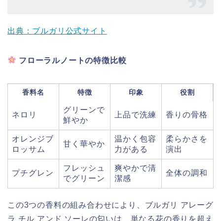
出典：ブルガリ公式サイト
フローラルノートの特徴比較
香料名
特徴
印象
役割
グリーンで
ネロリ
上品で洗練
香りの骨格
鮮やか
オレンジブ
温かく包容
柔らかさを
甘く華やか
ロッサム
力がある
演出
フレッシュ
爽やかで清
プチグレン
全体の調和
でグリーン
潔感
この3つの香料の組み合わせにより、ブルガリ アレーグ
ラ チル アンド ソーレの匂いは、単なる花の香りを超え