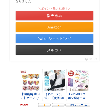
なりました。
＼ポイント最大11倍！／
楽天市場
Amazon
Yahooショッピング
メルカリ
ポチップ