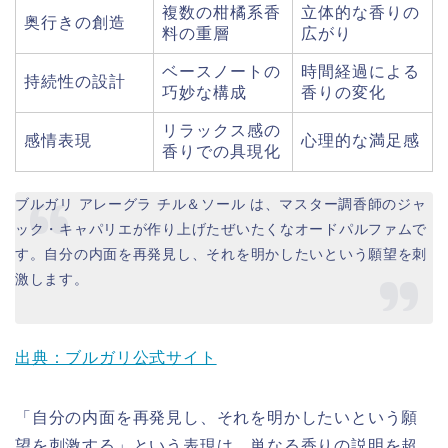
複数の柑橘系香
立体的な香りの
奥行きの創造
料の重層
広がり
ベースノートの
時間経過による
持続性の設計
巧妙な構成
香りの変化
リラックス感の
感情表現
心理的な満足感
香りでの具現化
ブルガリ アレーグラ チル＆ソール は、マスター調香師のジャ
ック・キャパリエが作り上げたぜいたくなオードパルファムで
す。自分の内面を再発見し、それを明かしたいという願望を刺
激します。
出典：ブルガリ公式サイト
「自分の内面を再発見し、それを明かしたいという願
望を刺激する」という表現は、単なる香りの説明を超