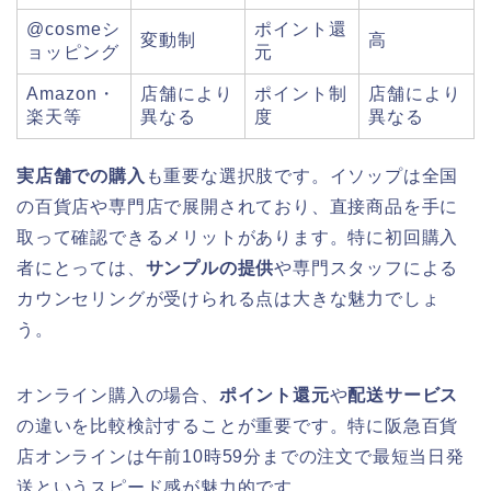
@cosmeシ
ポイント還
変動制
高
ョッピング
元
Amazon・
店舗により
ポイント制
店舗により
楽天等
異なる
度
異なる
実店舗での購入
も重要な選択肢です。イソップは全国
の百貨店や専門店で展開されており、直接商品を手に
取って確認できるメリットがあります。特に初回購入
者にとっては、
サンプルの提供
や専門スタッフによる
カウンセリングが受けられる点は大きな魅力でしょ
う。
オンライン購入の場合、
ポイント還元
や
配送サービス
の違いを比較検討することが重要です。特に阪急百貨
店オンラインは午前10時59分までの注文で最短当日発
送というスピード感が魅力的です。