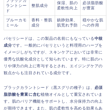
ブラックカ
保湿、肌の
必須脂肪酸
ラントシー
整肌成分
柔軟性向上
が豊富
ド
ブルーカモ
香料・整肌
鎮静効果、
穏やかな肌
ミール
成分
肌荒れ予防
への作用
パセリシードは、この製品の名前にもなっている
中核
成分
です。一般的にパセリというと料理用のハーブを
イメージしがちですが、スキンケアにおいては非常に
優秀な抗酸化成分として知られています。特に肌のハ
リや弾力の向上に寄与するとされ、エイジングケアの
観点からも注目されている成分です。
ブラックカラントシード（黒スグリの種子）は、
必須
脂肪酸を豊富に含む
植物オイルとして重宝されていま
す。肌のバリア機能をサポートし、水分保持力の向上
が期待できます。また、肌の柔軟性を高める効果もあ