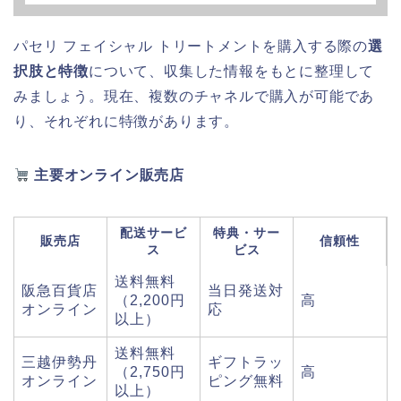
パセリ フェイシャル トリートメントを購入する際の
選
択肢と特徴
について、収集した情報をもとに整理して
みましょう。現在、複数のチャネルで購入が可能であ
り、それぞれに特徴があります。
主要オンライン販売店
配送サービ
特典・サー
販売店
信頼性
ス
ビス
送料無料
阪急百貨店
当日発送対
（2,200円
高
オンライン
応
以上）
送料無料
三越伊勢丹
ギフトラッ
（2,750円
高
オンライン
ピング無料
以上）