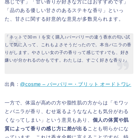
感じです」「甘い香りが好きな方にはおすすめです」
「品のある優しい甘さのあるステキな香り」といっ
た、甘さに関する好意的な意見が多数見られます。
「ネットで30ｍｌを安く購入♪バーバリーの違う香水の匂い試
して気に入って、これもよさそうだったので。本当バニラの香
りがします。やさしい女の子の香りって感じです♪でも、好き
嫌いが分かれるのかもです。わたしは、すごく好きな香り♪」
出典：
@cosme – バーバリー・ブリット オードトワレ
一方で、体温が高めの方や脂性肌の方からは「モワッ
とバニラが香り、むせ返るようななんとも気分がわる
くなってしまい」という意見もあり、
個人の体質や肌
質によって香りの感じ方に差が出る
ことも明らかにな
っています。これは香水全般に言えることですが、特