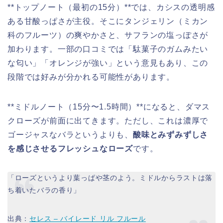
**トップノート（最初の15分）**では、カシスの透明感
ある甘酸っぱさが主役。そこにタンジェリン（ミカン
科のフルーツ）の爽やかさと、サフランの塩っぽさが
加わります。一部の口コミでは「駄菓子のガムみたい
な匂い」「オレンジが強い」という意見もあり、この
段階では好みが分かれる可能性があります。
**ミドルノート（15分〜1.5時間）**になると、ダマス
クローズが前面に出てきます。ただし、これは濃厚で
ゴージャスなバラというよりも、
酸味とみずみずしさ
を感じさせるフレッシュなローズ
です。
「ローズというより葉っぱや茎のよう。ミドルからラストは落
ち着いたバラの香り」
出典：
セレス – バイレード リル フルール