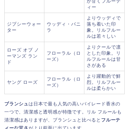
が甘くフルーテ
ィー
よりウッディで
ジプシーウォー
ウッディ・バニ
落ち着いた印
ター
ラ
象。リルフルー
ルは若々しい
よりクールで凛
ローズ オブ ノ
フローラル（ロ
とした印象。リ
ーマンズ ラン
ーズ）
ルフルールは甘
ド
さがある
より躍動的で鮮
フローラル（ロ
ヤング ローズ
烈。リルフルー
ーズ）
ルは柔らかい
ブランシュ
は日本で最も人気の高いバイレード香水の
一つで、清潔感と透明感が特徴です。リル フルールも
清潔感はありますが、ブランシュと比べると
フルーテ
ィーな甘さ
がより前面に出ています。