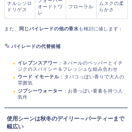
フォーハー
ナルシソロ
ムスクの柔
オードトワ
フローラル
ドリゲス
らかさ
レ
また、
同じバイレードの他の香水
も検討に値します：
バイレードの代替候補
イレブンスアワー
：ネパールのペッパーとイチ
ジクのスパイシー＆フレッシュな組み合わせ
ウード イモーテル
：タバコっぽい香りで大人の
雰囲気
ジプシーウォーター
：お香っぽい要素を持つ人
気作
使用シーンは秋冬のデイリー～パーティーまで
幅広い