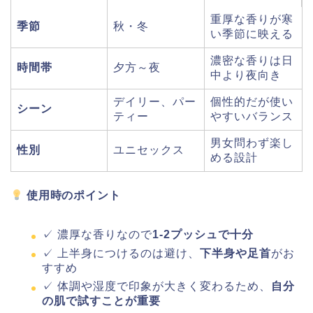
重厚な香りが寒
季節
秋・冬
い季節に映える
濃密な香りは日
時間帯
夕方～夜
中より夜向き
デイリー、パー
個性的だが使い
シーン
ティー
やすいバランス
男女問わず楽し
性別
ユニセックス
める設計
使用時のポイント
✓ 濃厚な香りなので
1-2プッシュで十分
✓ 上半身につけるのは避け、
下半身や足首
がお
すすめ
✓ 体調や湿度で印象が大きく変わるため、
自分
の肌で試すことが重要