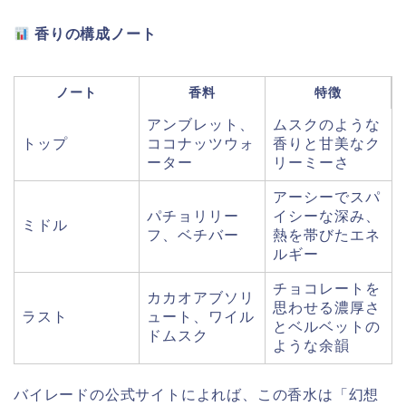
香りの構成ノート
ノート
香料
特徴
アンブレット、
ムスクのような
トップ
ココナッツウォ
香りと甘美なク
ーター
リーミーさ
アーシーでスパ
パチョリリー
イシーな深み、
ミドル
フ、ベチバー
熱を帯びたエネ
ルギー
チョコレートを
カカオアブソリ
思わせる濃厚さ
ラスト
ュート、ワイル
とベルベットの
ドムスク
ような余韻
バイレードの公式サイトによれば、この香水は「幻想