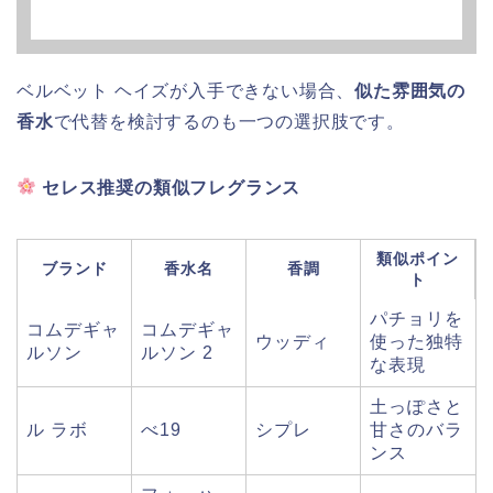
ベルベット ヘイズが入手できない場合、
似た雰囲気の
香水
で代替を検討するのも一つの選択肢です。
セレス推奨の類似フレグランス
類似ポイン
ブランド
香水名
香調
ト
パチョリを
コムデギャ
コムデギャ
ウッディ
使った独特
ルソン
ルソン 2
な表現
土っぽさと
ル ラボ
べ19
シプレ
甘さのバラ
ンス