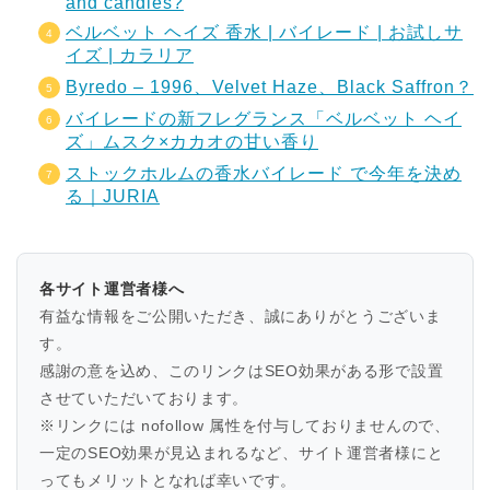
and candles?
ベルベット ヘイズ 香水 | バイレード | お試しサ
イズ | カラリア
Byredo – 1996、Velvet Haze、Black Saffron？
バイレードの新フレグランス「ベルベット ヘイ
ズ」ムスク×カカオの甘い香り
ストックホルムの香水バイレード で今年を決め
る｜JURIA
各サイト運営者様へ
有益な情報をご公開いただき、誠にありがとうございま
す。
感謝の意を込め、このリンクはSEO効果がある形で設置
させていただいております。
※リンクには nofollow 属性を付与しておりませんので、
一定のSEO効果が見込まれるなど、サイト運営者様にと
ってもメリットとなれば幸いです。