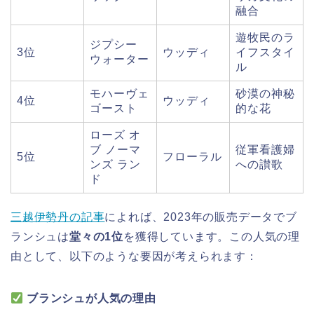
融合
遊牧民のラ
ジプシー
3位
ウッディ
イフスタイ
ウォーター
ル
モハーヴェ
砂漠の神秘
4位
ウッディ
ゴースト
的な花
ローズ オ
ブ ノーマ
従軍看護婦
5位
フローラル
ンズ ラン
への讃歌
ド
三越伊勢丹の記事
によれば、2023年の販売データでブ
ランシュは
堂々の1位
を獲得しています。この人気の理
由として、以下のような要因が考えられます：
ブランシュが人気の理由