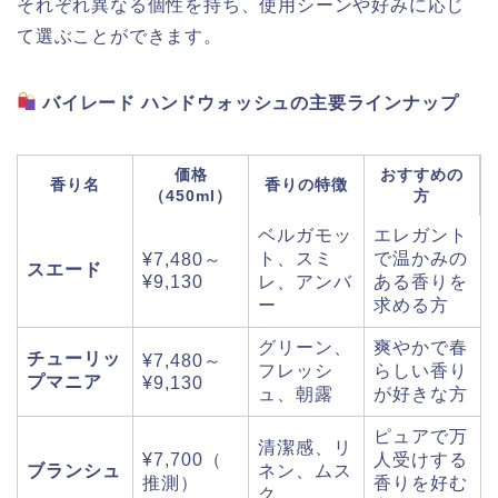
それぞれ異なる個性を持ち、使用シーンや好みに応じ
て選ぶことができます。
バイレード ハンドウォッシュの主要ラインナップ
価格
おすすめの
香り名
香りの特徴
（450ml）
方
ベルガモッ
エレガント
ト、スミ
で温かみの
¥7,480～
スエード
¥9,130
レ、アンバ
ある香りを
ー
求める方
グリーン、
爽やかで春
チューリッ
¥7,480～
フレッシ
らしい香り
プマニア
¥9,130
ュ、朝露
が好きな方
ピュアで万
清潔感、リ
¥7,700（
人受けする
ブランシュ
ネン、ムス
推測）
香りを好む
ク