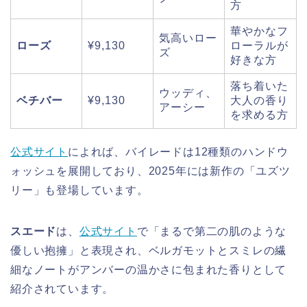
方
華やかなフ
気高いロー
ローズ
¥9,130
ローラルが
ズ
好きな方
落ち着いた
ウッディ、
ベチバー
¥9,130
大人の香り
アーシー
を求める方
公式サイト
によれば、バイレードは12種類のハンドウ
ォッシュを展開しており、2025年には新作の「ユズツ
リー」も登場しています。
スエード
は、
公式サイト
で「まるで第二の肌のような
優しい抱擁」と表現され、ベルガモットとスミレの繊
細なノートがアンバーの温かさに包まれた香りとして
紹介されています。