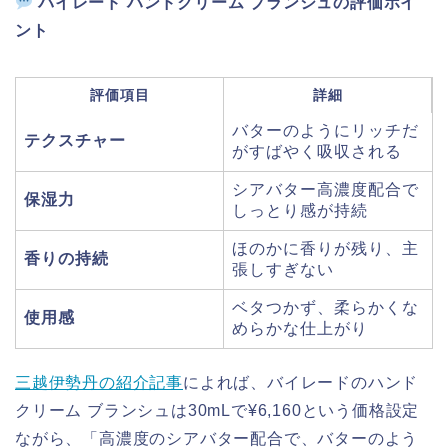
バイレード ハンドクリーム ブランシュの評価ポイ
ント
評価項目
詳細
バターのようにリッチだ
テクスチャー
がすばやく吸収される
シアバター高濃度配合で
保湿力
しっとり感が持続
ほのかに香りが残り、主
香りの持続
張しすぎない
ベタつかず、柔らかくな
使用感
めらかな仕上がり
三越伊勢丹の紹介記事
によれば、バイレードのハンド
クリーム ブランシュは30mLで¥6,160という価格設定
ながら、「高濃度のシアバター配合で、バターのよう