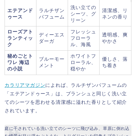
洗い立ての
エテアンド
ラルチザン
清潔感、リ
シーツ、グ
ゥース
パフューム
ネンの香り
リーン
ローズアト
フレッシュ
ディーエス
透明感、爽
ランティッ
フローラ
ダーガ
やかさ
ク
ル、海風
秘めごとト
ホワイトフ
ブルーモー
優しさ、落
ワレ 海辺
ローラル、
メント
ち着き
の小説
穏やか
カラリアマガジン
によれば、ラルチザンパフュームの
「エテアンドゥース」は、ブランシュと同じく洗い立
てのシーツを思わせる清潔感に溢れた香りとして紹介
されています。
庭に干されている洗い立てのシーツに飛び込み、草原に倒れ込