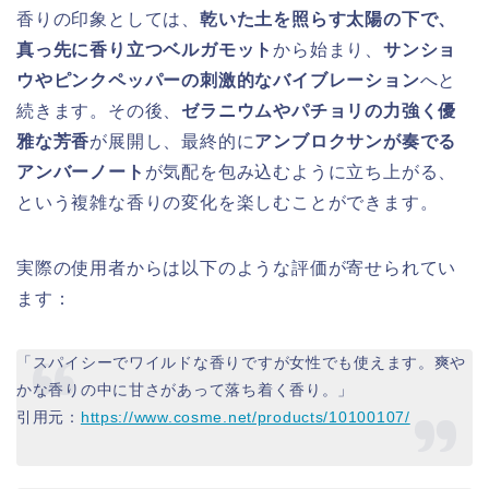
香りの印象としては、
乾いた土を照らす太陽の下で、
真っ先に香り立つベルガモット
から始まり、
サンショ
ウやピンクペッパーの刺激的なバイブレーション
へと
続きます。その後、
ゼラニウムやパチョリの力強く優
雅な芳香
が展開し、最終的に
アンブロクサンが奏でる
アンバーノート
が気配を包み込むように立ち上がる、
という複雑な香りの変化を楽しむことができます。
実際の使用者からは以下のような評価が寄せられてい
ます：
「スパイシーでワイルドな香りですが女性でも使えます。爽や
かな香りの中に甘さがあって落ち着く香り。」
引用元：
https://www.cosme.net/products/10100107/