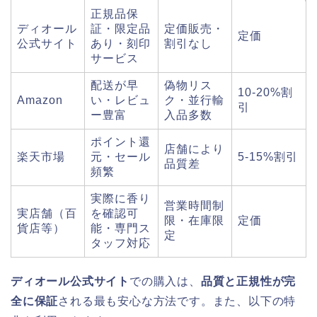
正規品保
ディオール
証・限定品
定価販売・
定価
公式サイト
あり・刻印
割引なし
サービス
配送が早
偽物リス
10-20%割
Amazon
い・レビュ
ク・並行輸
引
ー豊富
入品多数
ポイント還
店舗により
楽天市場
元・セール
5-15%割引
品質差
頻繁
実際に香り
営業時間制
実店舗（百
を確認可
限・在庫限
定価
貨店等）
能・専門ス
定
タッフ対応
ディオール公式サイト
での購入は、
品質と正規性が完
全に保証
される最も安心な方法です。また、以下の特