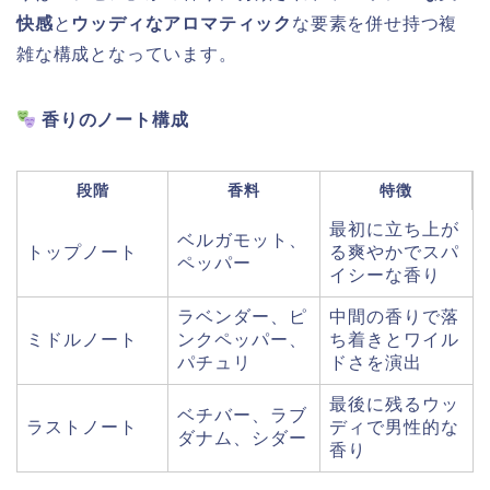
快感
と
ウッディなアロマティック
な要素を併せ持つ複
雑な構成となっています。
香りのノート構成
段階
香料
特徴
最初に立ち上が
ベルガモット、
トップノート
る爽やかでスパ
ペッパー
イシーな香り
ラベンダー、ピ
中間の香りで落
ミドルノート
ンクペッパー、
ち着きとワイル
パチュリ
ドさを演出
最後に残るウッ
ベチバー、ラブ
ラストノート
ディで男性的な
ダナム、シダー
香り