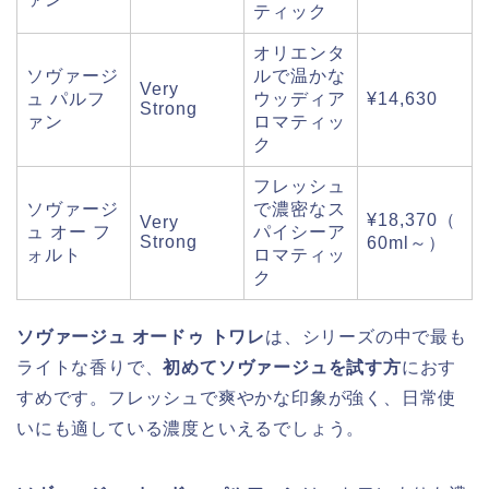
ティック
オリエンタ
ソヴァージ
ルで温かな
Very
ュ パルフ
ウッディア
¥14,630
Strong
ァン
ロマティッ
ク
フレッシュ
ソヴァージ
で濃密なス
¥18,370（
Very
ュ オー フ
パイシーア
Strong
60ml～）
ォルト
ロマティッ
ク
ソヴァージュ オードゥ トワレ
は、シリーズの中で最も
ライトな香りで、
初めてソヴァージュを試す方
におす
すめです。フレッシュで爽やかな印象が強く、日常使
いにも適している濃度といえるでしょう。