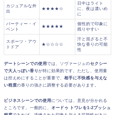
日中はライト
カジュアルな外
★★★★☆
に、夜は濃いめ
出
に
パーティー・イ
個性的で印象に
★★★★★
ベント
残りやすい
汗と混ざると不
スポーツ・アウ
★☆☆☆☆
快な香りの可能
トドア
性
デートシーンでの使用
では、ソヴァージュの
セクシー
で大人っぽい香り
が特に効果的です。ただし、使用量
は控えめにすることが重要で、
相手に不快感を与えな
い程度
の香りの強さに調整する必要があります。
ビジネスシーンでの使用
については、意見が分かれる
ところです。一般的に、
オードゥ トワレを1-2プッシュ
程度
であれば、洗練された印象を与える可能性があり