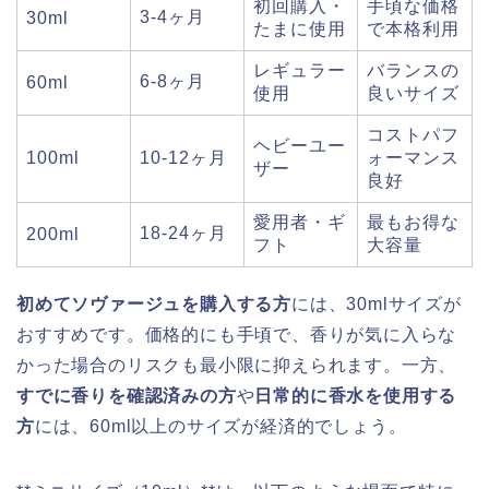
初回購入・
手頃な価格
3-4ヶ月
30ml
たまに使用
で本格利用
レギュラー
バランスの
6-8ヶ月
60ml
使用
良いサイズ
コストパフ
ヘビーユー
100ml
10-12ヶ月
ォーマンス
ザー
良好
愛用者・ギ
最もお得な
18-24ヶ月
200ml
フト
大容量
初めてソヴァージュを購入する方
には、30mlサイズが
おすすめです。価格的にも手頃で、香りが気に入らな
かった場合のリスクも最小限に抑えられます。一方、
すでに香りを確認済みの方
や
日常的に香水を使用する
方
には、60ml以上のサイズが経済的でしょう。