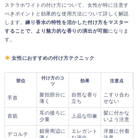
ステラホワイトの付け方について、女性が特に注意す
べきポイントと効果的な使用方法について詳しく解説
します。
練り香水の特性を活かした付け方をマスター
することで、より魅力的な香りの演出が可能
になりま
す。
女性におすすめの付け方テクニック
付け方のコ
部位
効果
注意点
ツ
脈拍部分に
自然な香り
こすり合わ
手首
薄く
立ち
せない
耳の後ろに
髪に付かな
首筋
上品な印象
少量
いよう注意
鎖骨周辺に
エレガント
洋服に付着
デコルテ
薄く
な演出
注意