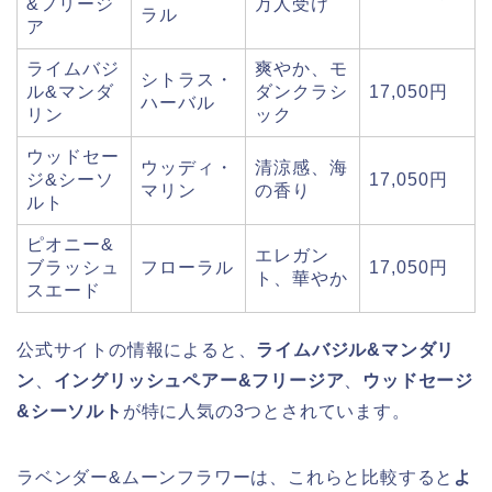
&フリージ
万人受け
ラル
ア
ライムバジ
爽やか、モ
シトラス・
ル&マンダ
ダンクラシ
17,050円
ハーバル
リン
ック
ウッドセー
ウッディ・
清涼感、海
ジ&シーソ
17,050円
マリン
の香り
ルト
ピオニー&
エレガン
ブラッシュ
フローラル
17,050円
ト、華やか
スエード
公式サイトの情報によると、
ライムバジル&マンダリ
ン
、
イングリッシュペアー&フリージア
、
ウッドセージ
&シーソルト
が特に人気の3つとされています。
ラベンダー&ムーンフラワーは、これらと比較すると
よ