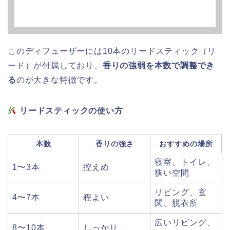
このディフューザーには10本のリードスティック（リ
ード）が付属しており、
香りの強弱を本数で調整でき
る
のが大きな特徴です。
リードスティックの使い方
本数
香りの強さ
おすすめの場所
寝室、トイレ、
1〜3本
控えめ
狭い空間
リビング、玄
4〜7本
程よい
関、脱衣所
広いリビング、
8〜10本
しっかり