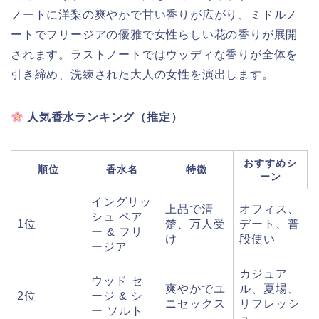
ノートに洋梨の爽やかで甘い香りが広がり、ミドルノ
ートでフリージアの優雅で女性らしい花の香りが展開
されます。ラストノートではウッディな香りが全体を
引き締め、洗練された大人の女性を演出します。
人気香水ランキング（推定）
おすすめシ
順位
香水名
特徴
ーン
イングリッ
上品で清
オフィス、
シュ ペア
1位
楚、万人受
デート、普
ー & フリ
け
段使い
ージア
カジュア
ウッド セ
爽やかでユ
ル、夏場、
2位
ージ & シ
ニセックス
リフレッシ
ー ソルト
ュ