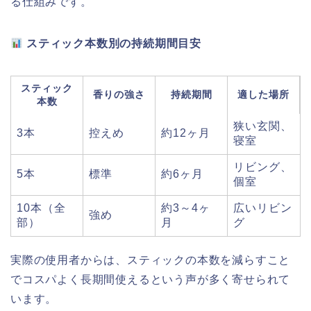
る仕組みです。
スティック本数別の持続期間目安
スティック
香りの強さ
持続期間
適した場所
本数
狭い玄関、
3本
控えめ
約12ヶ月
寝室
リビング、
5本
標準
約6ヶ月
個室
10本（全
約3～4ヶ
広いリビン
強め
部）
月
グ
実際の使用者からは、スティックの本数を減らすこと
でコスパよく長期間使えるという声が多く寄せられて
います。