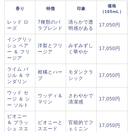
価格
香り
特徴
印象
（165mL）
レッド ロ
7種類のバ
清らかで透
17,050円
ーズ
ラブレンド
明感がある
イングリッ
シュ ペア
洋梨とフリ
みずみずし
17,050円
ー ＆ フリ
ージア
く華やか
ージア
ライム バ
柑橘とハー
モダンクラ
ジル ＆ マ
17,050円
ブ
シック
ンダリン
ウッド セ
ウッディ＆
さわやかで
ージ ＆ シ
17,050円
マリン
清潔感
ー ソルト
ピオニー
＆ ブラッ
ピオニーと
官能的でフ
17,050円
シュ スエ
スエード
ェミニン