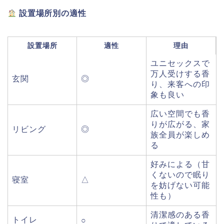
設置場所別の適性
設置場所
適性
理由
ユニセックスで
万人受けする香
玄関
◎
り、来客への印
象も良い
広い空間でも香
りが広がる、家
リビング
◎
族全員が楽しめ
る
好みによる（甘
くないので眠り
寝室
△
を妨げない可能
性も）
清潔感のある香
トイレ
○