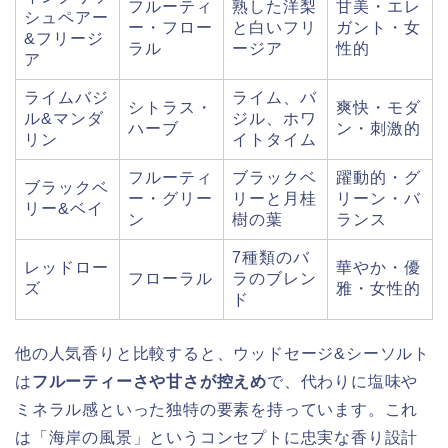
フルーティ
熟した洋梨
甘美・エレ
シュペアー
ー・フロー
と白いフリ
ガント・女
&フリージ
ラル
ージア
性的
ア
ライムバジ
ライム、バ
シトラス・
爽快・モダ
ル&マンダ
ジル、ホワ
ハーブ
ン・刺激的
リン
イトタイム
フルーティ
ブラックベ
躍動的・グ
ブラックベ
ー・グリー
リーと月桂
リーン・バ
リー&ベイ
ン
樹の葉
ランス
7種類のバ
レッドロー
華やか・優
フローラル
ラのブレン
ズ
雅・女性的
ド
他の人気香りと比較すると、ウッドセージ&シーソルト
は
フルーティーさや甘さが控えめ
で、代わりに塩味や
ミネラル感といった独特の要素を持っています。これ
は「海岸の風景」というコンセプトに忠実な香り設計