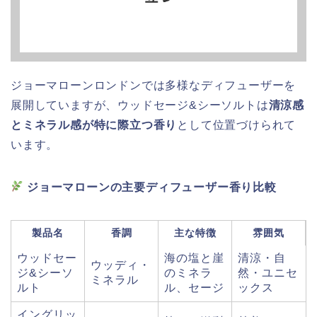
ジョーマローンロンドンでは多様なディフューザーを
展開していますが、ウッドセージ&シーソルトは
清涼感
とミネラル感が特に際立つ香り
として位置づけられて
います。
ジョーマローンの主要ディフューザー香り比較
製品名
香調
主な特徴
雰囲気
ウッドセー
海の塩と崖
清涼・自
ウッディ・
ジ&シーソ
のミネラ
然・ユニセ
ミネラル
ルト
ル、セージ
ックス
イングリッ