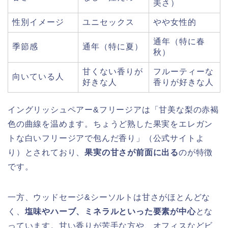
美さ）
性別イメージ
ユニセックス
やや女性的
通年（特に春
季節感
通年（特に夏）
秋）
甘くない香りが
フルーティーな
向いている人
好きな人
香りが好きな人
イングリッシュペアー&フリージアは「甘美な梨の赤褐
色の曲線を温めます。ちょうど熟した果実をエレガン
トな白いフリージアで包んだ香り」（公式サイトよ
り）とされており、
果実の甘さが前面に出る
のが特徴
です。
一方、ウッドセージ&シーソルトは甘さがほとんどな
く、
塩味やハーブ、ミネラルといった要素が中心
とな
っています。甘い香りが苦手な方や、オフィスなどビ