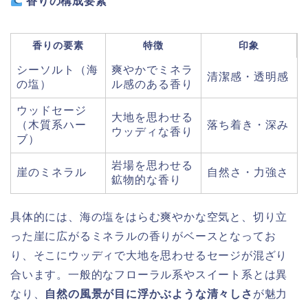
香りの構成要素
香りの要素
特徴
印象
シーソルト（海
爽やかでミネラ
清潔感・透明感
の塩）
ル感のある香り
ウッドセージ
大地を思わせる
（木質系ハー
落ち着き・深み
ウッディな香り
ブ）
岩場を思わせる
崖のミネラル
自然さ・力強さ
鉱物的な香り
具体的には、海の塩をはらむ爽やかな空気と、切り立
った崖に広がるミネラルの香りがベースとなってお
り、そこにウッディで大地を思わせるセージが混ざり
合います。一般的なフローラル系やスイート系とは異
なり、
自然の風景が目に浮かぶような清々しさ
が魅力