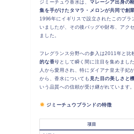
ジミーチュウ香水は、
マレーシア出身の
集を手がけたタマラ・メロンが共同で創
1996年にイギリスで設立されたこのブ
いましたが、その後バッグや財布、アク
ました。
フレグランス分野への参入は2011年と
的な香り
として瞬く間に注目を集めまし
人から愛用され、特にダイアナ皇太子妃
から、香水についても
見た目の美しさと
いう品質への信頼が受け継がれています
ジミーチュウブランドの特徴
項目