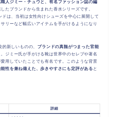
靴職人ジミー・チュウと、有名ファッション誌の編
業
したブランドから生まれた香水シリーズです。
ランドは、当初は女性向けシューズを中心に展開して
セサリーなど幅広いアイテムを手がけるようになり
比較的新しいものの、
ブランドの真髄がつまった官能
た。ジミー氏が手がける靴は世界中のセレブや著名
が愛用していたことでも有名です。このような背景
機能性を兼ね備えた、歩きやすさにも定評がある
と
。
詳細