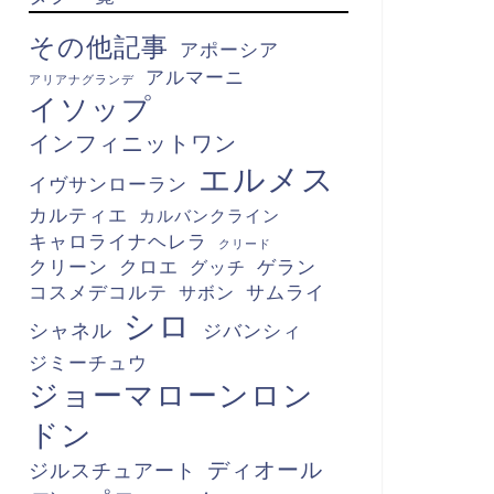
その他記事
アポーシア
アルマーニ
アリアナグランデ
イソップ
インフィニットワン
エルメス
イヴサンローラン
カルティエ
カルバンクライン
キャロライナヘレラ
クリード
クリーン
クロエ
グッチ
ゲラン
コスメデコルテ
サボン
サムライ
シロ
シャネル
ジバンシィ
ジミーチュウ
ジョーマローンロン
ドン
ディオール
ジルスチュアート