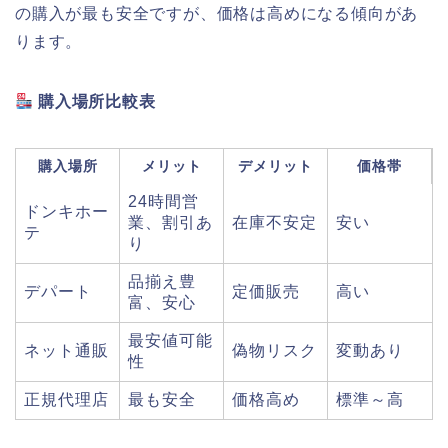
の購入が最も安全ですが、価格は高めになる傾向があ
ります。
購入場所比較表
購入場所
メリット
デメリット
価格帯
24時間営
ドンキホー
業、割引あ
在庫不安定
安い
テ
り
品揃え豊
デパート
定価販売
高い
富、安心
最安値可能
ネット通販
偽物リスク
変動あり
性
正規代理店
最も安全
価格高め
標準～高