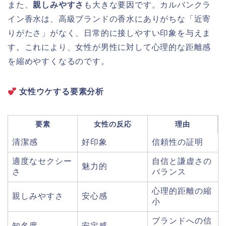
また、
親しみやすさ
も大きな要因です。カルバンクラ
イン香水は、高級ブランドの香水にありがちな「近寄
りがたさ」がなく、日常的に接しやすい印象を与えま
す。これにより、女性が男性に対して心理的な距離感
を縮めやすくなるのです。
女性ウケする要素分析
要素
女性の反応
理由
清潔感
好印象
信頼性の証明
適度なセクシー
自信と謙虚さの
魅力的
さ
バランス
心理的距離の縮
親しみやすさ
安心感
小
ブランドへの信
知名度
安定感