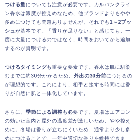
つける量
についても注意が必要です。カルバンクライ
ン香水は濃度が控えめなため、他ブランドよりもやや
多めにつけても問題ありませんが、それでも
1～2プッ
シュ
が基本です。「香りが足りない」と感じても、一
度に大量につけるのではなく、時間をおいてから追加
するのが賢明です。
つけるタイミング
も重要な要素です。香水は肌に馴染
むまでに約30分かかるため、
外出の30分前
につけるの
が理想的です。これにより、相手と接する時間には香
りが自然に肌と一体化しています。
さらに、
季節による調整
も必要です。夏場はエアコン
の効いた室内と屋外の温度差が激しいため、やや控え
めに。冬場は香りが立ちにくいため、通常より少し多
めにつけることで、一年中適切な香りを維持できま