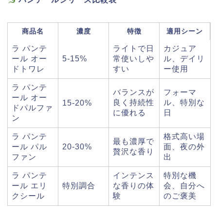
商品名
濃度
特徴
適用シーン
ラ パンテ
ライトで日
カジュア
ール オー
5-15%
常使いしや
ル、デイリ
ドトワレ
すい
ー使用
ラ パンテ
バランスが
フォーマ
ール オー
良く持続性
ル、特別な
15-20%
ドパルファ
に優れる
日
ン
ラ パンテ
格式高い場
最も濃厚で
ール パル
20-30%
面、夜の外
贅沢な香り
ファン
出
ラ パンテ
インテンス
特別な機
ール エリ
特別調合
な香りの体
会、自分へ
クシール
験
のご褒美