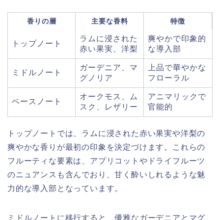
香りの層
主要な香料
特徴
ラムに浸された
爽やかで印象的
トップノート
赤い果実、洋梨
な導入部
ガーデニア、マ
上品で華やかな
ミドルノート
グノリア
フローラル
オークモス、ム
アニマリックで
ベースノート
スク、レザリー
官能的
トップノートでは、ラムに浸された赤い果実や洋梨の
爽やかな香りが最初の印象を決定づけます。これらの
フルーティな要素は、アプリコットやドライフルーツ
のニュアンスも含んでおり、甘く酔いしれるような魅
力的な導入部となっています。
ミドルノートに移行すると、優雅なガーデニアとマグ