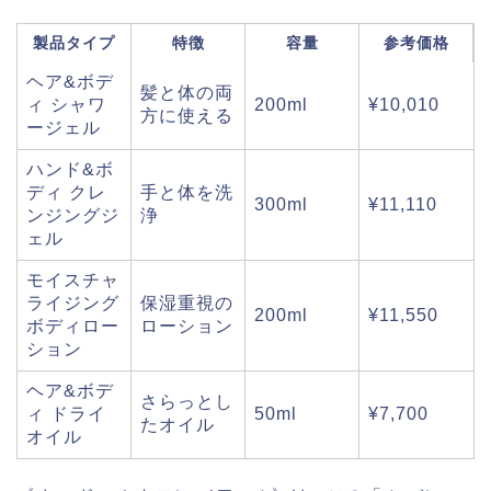
製品タイプ
特徴
容量
参考価格
ヘア&ボデ
髪と体の両
ィ シャワ
200ml
¥10,010
方に使える
ージェル
ハンド&ボ
ディ クレ
手と体を洗
300ml
¥11,110
ンジングジ
浄
ェル
モイスチャ
ライジング
保湿重視の
200ml
¥11,550
ボディロー
ローション
ション
ヘア&ボデ
さらっとし
ィ ドライ
50ml
¥7,700
たオイル
オイル