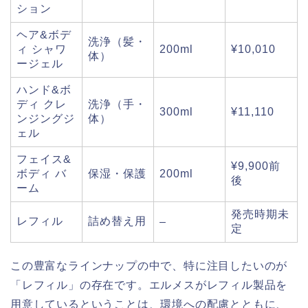
ション
ヘア&ボデ
洗浄（髪・
ィ シャワ
200ml
¥10,010
体）
ージェル
ハンド&ボ
ディ クレ
洗浄（手・
300ml
¥11,110
ンジングジ
体）
ェル
フェイス&
¥9,900前
ボディ バ
保湿・保護
200ml
後
ーム
発売時期未
レフィル
詰め替え用
–
定
この豊富なラインナップの中で、特に注目したいのが
「レフィル」の存在です。エルメスがレフィル製品を
用意しているということは、環境への配慮とともに、