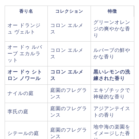
香り名
コレクション
特徴
グリーンオレン
オー ドランジ
コロン エルメ
ジの爽やかな香
ュ ヴェルト
ス
り
オー ドゥ ルバ
コロン エルメ
ルバーブの鮮や
ーブ エカルラ
ス
かな香り
ット
オー ドゥ シト
コロン エルメ
黒いレモンの洗
ロン ノワール
ス
練された香り
庭園のフレグラ
エキゾチックで
ナイルの庭
ンス
神秘的な香り
庭園のフレグラ
アジアンテイス
李氏の庭
ンス
トの香り
地中海の楽園を
庭園のフレグラ
シテールの庭
イメージした香
ンス