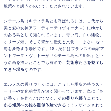
散策へと誘うかのよう」だとされています。
シテール島（キティラ島とも呼ばれる）は、古代から
美と愛の女神アフロディーテ（ヴィーナス）にゆかり
のある島として知られています。青い海、白い建物、
オリーブ畑、そして豊かな歴史と文化——まさに地中
海を象徴する場所です。18世紀にはフランスの画家ア
ントワーヌ・ヴァトーが『シテール島への船出』とい
う名画を描いたことでも有名で、
芸術家たちを魅了し
てきた場所
なのです。
エルメスの香りづくりには、こうした場所の持つスト
ーリーや文化的背景が深く関わっています。単に「良
い香り」を作るだけでなく、
その香りを纏うことで、
ある場所への旅を疑似体験できる
ようデザインされて