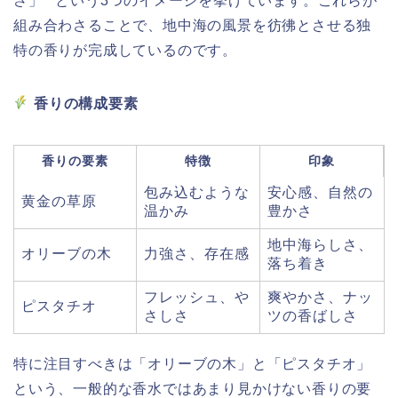
さ」**という3つのイメージを挙げています。これらが
組み合わさることで、地中海の風景を彷彿とさせる独
特の香りが完成しているのです。
香りの構成要素
香りの要素
特徴
印象
包み込むような
安心感、自然の
黄金の草原
温かみ
豊かさ
地中海らしさ、
オリーブの木
力強さ、存在感
落ち着き
フレッシュ、や
爽やかさ、ナッ
ピスタチオ
さしさ
ツの香ばしさ
特に注目すべきは「オリーブの木」と「ピスタチオ」
という、一般的な香水ではあまり見かけない香りの要