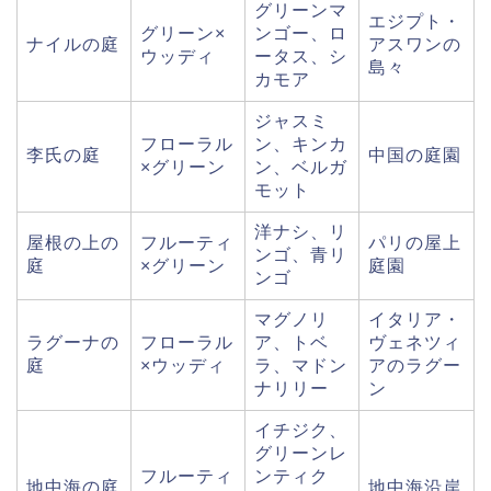
グリーンマ
エジプト・
グリーン×
ンゴー、ロ
ナイルの庭
アスワンの
ウッディ
ータス、シ
島々
カモア
ジャスミ
フローラル
ン、キンカ
李氏の庭
中国の庭園
×グリーン
ン、ベルガ
モット
洋ナシ、リ
屋根の上の
フルーティ
パリの屋上
ンゴ、青リ
庭
×グリーン
庭園
ンゴ
マグノリ
イタリア・
ラグーナの
フローラル
ア、トベ
ヴェネツィ
庭
×ウッディ
ラ、マドン
アのラグー
ナリリー
ン
イチジク、
グリーンレ
フルーティ
ンティク
地中海の庭
地中海沿岸