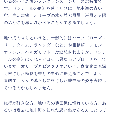
いるのが「庭園のフレグランス」シリーズの特徴で
す。《シテールの庭》を使うたびに、地中海の青い
空、白い建物、オリーブの木が並ぶ風景、潮風と太陽
の温かさを思い浮かべることができるでしょう。
地中海の香りというと、一般的にはハーブ（ローズマ
リー、タイム、ラベンダーなど）や柑橘類（レモン、
オレンジ、ベルガモット）が連想されますが、《シテ
ールの庭》はそれらとは少し異なるアプローチをして
います。
オリーブとピスタチオ
という、食文化にも深
く根ざした植物を香りの中心に据えることで、より土
着的で、人々の暮らしに根ざした地中海の姿を表現し
ているのかもしれません。
旅行が好きな方、地中海の雰囲気に憧れている方、あ
るいは過去に地中海を訪れた思い出がある方にとって