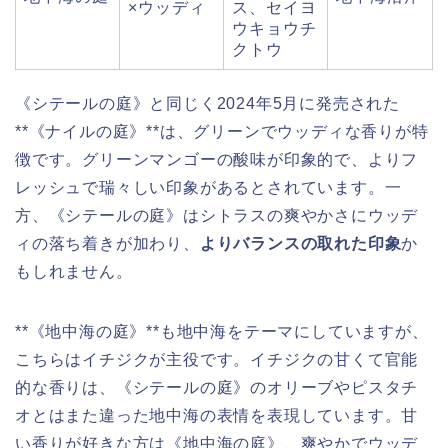
×ウッディ
ス、セイヨ
ウキョウチ
クトウ
《シテールの庭》と同じく2024年5月に発売された
**《ナイルの庭》**は、グリーンでウッディな香りが特
徴です。グリーンマンゴーの酸味が印象的で、よりフ
レッシュで瑞々しい印象があるとされています。一
方、《シテールの庭》はシトラスの爽やかさにウッデ
ィの落ち着きが加わり、
よりバランスの取れた印象
か
もしれません。
**《地中海の庭》**も地中海をテーマにしていますが、
こちらはイチジクが主役です。イチジクの甘くて官能
的な香りは、《シテールの庭》のオリーブやピスタチ
オとはまた違った地中海の表情を表現しています。甘
い香りが好きな方は《地中海の庭》、爽やかでウッデ