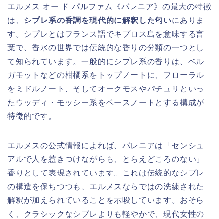
エルメス オー ド パルファム《バレニア》の最大の特徴
は、
シプレ系の香調を現代的に解釈した匂い
にありま
す。シプレとはフランス語でキプロス島を意味する言
葉で、香水の世界では伝統的な香りの分類の一つとし
て知られています。一般的にシプレ系の香りは、ベル
ガモットなどの柑橘系をトップノートに、フローラル
をミドルノート、そしてオークモスやパチュリといっ
たウッディ・モッシー系をベースノートとする構成が
特徴的です。
エルメスの公式情報によれば、バレニアは「センシュ
アルで人を惹きつけながらも、とらえどころのない」
香りとして表現されています。これは伝統的なシプレ
の構造を保ちつつも、エルメスならではの洗練された
解釈が加えられていることを示唆しています。おそら
く、クラシックなシプレよりも軽やかで、現代女性の