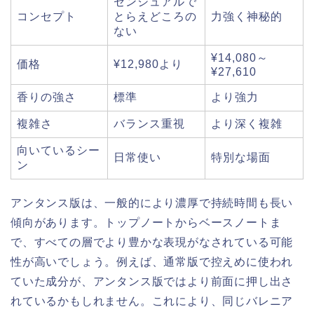
センシュアルで
コンセプト
とらえどころの
力強く神秘的
ない
¥14,080～
価格
¥12,980より
¥27,610
香りの強さ
標準
より強力
複雑さ
バランス重視
より深く複雑
向いているシー
日常使い
特別な場面
ン
アンタンス版は、一般的により濃厚で持続時間も長い
傾向があります。トップノートからベースノートま
で、すべての層でより豊かな表現がなされている可能
性が高いでしょう。例えば、通常版で控えめに使われ
ていた成分が、アンタンス版ではより前面に押し出さ
れているかもしれません。これにより、同じバレニア