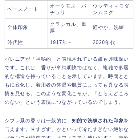
オークモス、パ
ウッディ＋モダ
ベースノート
チュリ
ンムスク
クラシカル、重
全体印象
軽やか、洗練
厚
時代性
1917年～
2020年代
バレニアが「神秘的」と表現されている点も興味深い
です。これは、香りが単純明快ではなく、複雑で多層
的な構造を持っていることを示しています。時間とと
もに変化し、着用者の体温や肌質によっても異なる表
情を見せる。このような変化こそが、「とらえどころ
のない」という表現につながっているのでしょう。
シプレ系の香りは一般的に、
知的で洗練された印象
を
与えます。甘すぎず、かといって冷たすぎない絶妙な
バランスが特徴です。オフィスでも使いやすく、年齢