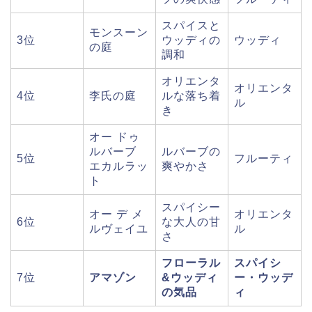
スパイスと
モンスーン
3位
ウッディの
ウッディ
の庭
調和
オリエンタ
オリエンタ
4位
李氏の庭
ルな落ち着
ル
き
オー ドゥ
ルバーブ
ルバーブの
5位
フルーティ
エカルラッ
爽やかさ
ト
スパイシー
オー デ メ
オリエンタ
6位
な大人の甘
ルヴェイユ
ル
さ
フローラル
スパイシ
7位
アマゾン
&ウッディ
ー・ウッデ
の気品
ィ