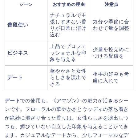
シーン
おすすめの理由
注意点
ナチュラルで主
張しすぎない香
気分や季節に合
普段使い
りが日常に溶け
わせて量を調整
込む
上品でプロフェ
少量を控えめに
ビジネス
ッショナルな印
つける配慮を
象を与える
華やかさと女性
相手の好みも考
デート
らしさを演出で
慮に入れて
きる
デート
での使用も、《アマゾン》の魅力が活きるシー
ンです。フローラルの華やかさとウッディの落ち着き
が絶妙に混ざり合った香りは、女性らしさを演出しつ
つも、媚びていない自立した印象を与えることができ
ます。カジュアルなデートから、少しフォーマルなデ