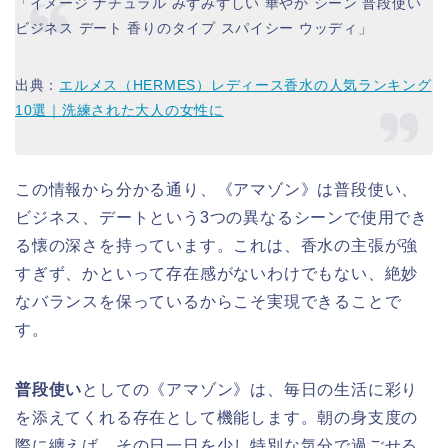
「イメージ ナチュラル みずみずしい 華やか シーン 普段使い
ビジネス デート 香りのタイプ スパイシー ウッディ」
出典：
エルメス（HERMES）レディース香水の人気ランキング
10選｜洗練された大人の女性に
この情報から分かる通り、《アマゾン》は普段使い、
ビジネス、デートという3つの異なるシーンで使用でき
る懐の深さを持っています。これは、香水の主張が強
すぎず、かといって存在感がないわけでもない、絶妙
なバランスを保っているからこそ実現できることで
す。
普段使い
としての《アマゾン》は、毎日の生活に彩り
を添えてくれる存在として機能します。朝の身支度の
際に纏えば、その日一日を少し特別な気分で過ごせる