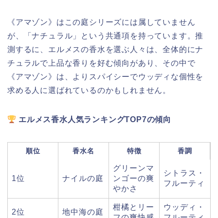
《アマゾン》はこの庭シリーズには属していません
が、「ナチュラル」という共通項を持っています。推
測するに、エルメスの香水を選ぶ人々は、全体的にナ
チュラルで上品な香りを好む傾向があり、その中で
《アマゾン》は、よりスパイシーでウッディな個性を
求める人に選ばれているのかもしれません。
エルメス香水人気ランキングTOP7の傾向
順位
香水名
特徴
香調
グリーンマ
シトラス・
1位
ナイルの庭
ンゴーの爽
フルーティ
やかさ
柑橘とリー
ウッディ・
2位
地中海の庭
フの爽快感
フルーティ