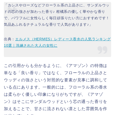
「カシスやローズなどフローラル系の上品さに、サンダルウッ
ドの芯の強さが加わった香り♪ 柑橘系の優しく華やかな香り
で、パワフルに女性らしく毎日頑張りたい方におすすめです！
気品あふれるナチュラルな香りで人気があります♪」
出典：
エルメス（HERMES）レディース香水の人気ランキング
10選｜洗練された大人の女性に
この引用からも分かるように、《アマゾン》の特徴は
単なる「良い香り」ではなく、フローラルの上品さと
ウッディの強さという対照的な要素が見事に調和して
いる点にあります。一般的には、フローラル系の香水
は柔らかく優しい印象になりがちですが、《アマゾ
ン》はそこにサンダルウッドという芯の通った香りを
加えることで、甘さに流されない凛とした雰囲気を作