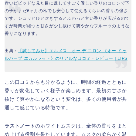
赤いビビッドな見た目に反してすごく優しい香りのコロンで下
の子がまだ6ヶ月の私でも安心して使えるくらいの香りの強さ
です。シュッとひと吹きするとふわっと甘い香りが広がるので
すが時間が経つと甘さが少し抜けて爽やかなフルーツのような
香りになります。
出典：
【試してみた】エルメス オー デ コロン 《オー ドゥ
ルバーブ エカルラット》のリアルな口コミ・レビュー | LIPS
この口コミからも分かるように、時間の経過とともに
香りが変化していく様子が楽しめます。最初の甘さが
抜けて爽やかになるという変化は、多くの使用者が共
通して感じている特徴です。
ラストノート
のホワイトムスクは、全体の香りをまと
め上げる役割を果たしています。ムスクの柔らかく温