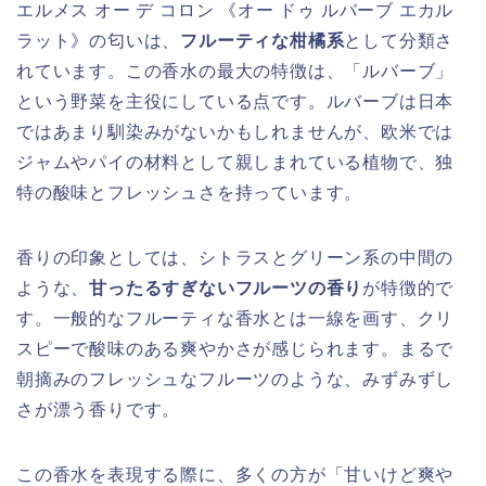
エルメス オー デ コロン 《オー ドゥ ルバーブ エカル
ラット》の匂いは、
フルーティな柑橘系
として分類さ
れています。この香水の最大の特徴は、「ルバーブ」
という野菜を主役にしている点です。ルバーブは日本
ではあまり馴染みがないかもしれませんが、欧米では
ジャムやパイの材料として親しまれている植物で、独
特の酸味とフレッシュさを持っています。
香りの印象としては、シトラスとグリーン系の中間の
ような、
甘ったるすぎないフルーツの香り
が特徴的で
す。一般的なフルーティな香水とは一線を画す、クリ
スピーで酸味のある爽やかさが感じられます。まるで
朝摘みのフレッシュなフルーツのような、みずみずし
さが漂う香りです。
この香水を表現する際に、多くの方が「甘いけど爽や