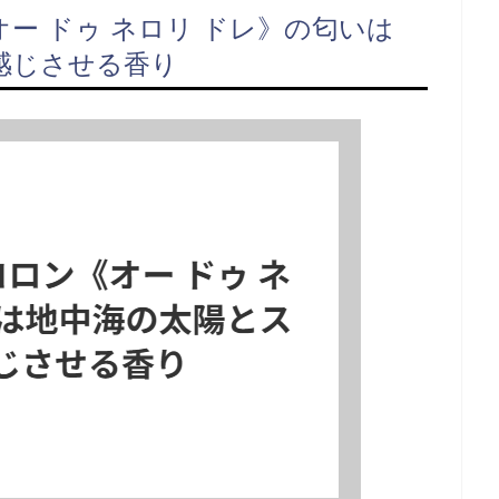
オー ドゥ ネロリ ドレ》の匂いは
感じさせる香り