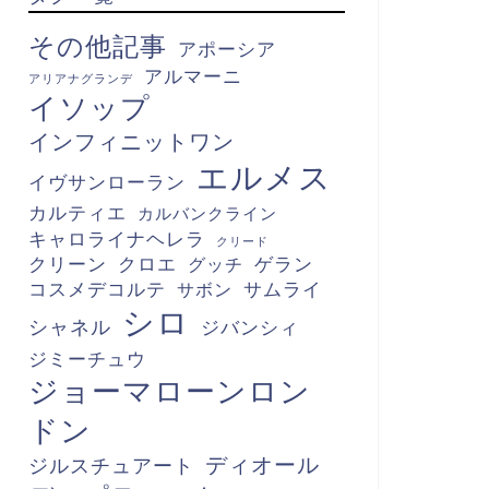
その他記事
アポーシア
アルマーニ
アリアナグランデ
イソップ
インフィニットワン
エルメス
イヴサンローラン
カルティエ
カルバンクライン
キャロライナヘレラ
クリード
クリーン
クロエ
グッチ
ゲラン
コスメデコルテ
サボン
サムライ
シロ
シャネル
ジバンシィ
ジミーチュウ
ジョーマローンロン
ドン
ディオール
ジルスチュアート