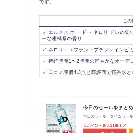
です。
この
✓ エルメス オー ドゥ ネロリ ドレ
ーな柑橘系の香り
✓ ネロリ・サフラン・プチグレインビ
✓ 持続時間1〜2時間の軽やかなオー
✓ 口コミ評価4.3点と高評価で寝香水
今日のセールをまと
本日のセール・タイムセー
＼ポイント最大11倍！／