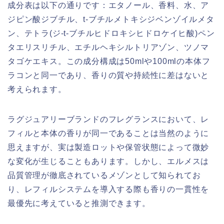
成分表は以下の通りです：エタノール、香料、水、ア
ジピン酸ジブチル、t-ブチルメトキシジベンゾイルメタ
ン、テトラ(ジ-t-ブチルヒドロキシヒドロケイヒ酸)ペン
タエリスリチル、エチルヘキシルトリアゾン、ツノマ
タゴケエキス。この成分構成は50mlや100mlの本体フ
ラコンと同一であり、香りの質や持続性に差はないと
考えられます。
ラグジュアリーブランドのフレグランスにおいて、レ
フィルと本体の香りが同一であることは当然のように
思えますが、実は製造ロットや保管状態によって微妙
な変化が生じることもあります。しかし、エルメスは
品質管理が徹底されているメゾンとして知られてお
り、レフィルシステムを導入する際も香りの一貫性を
最優先に考えていると推測できます。