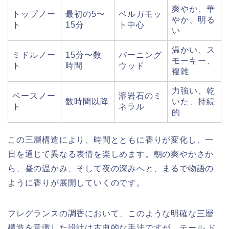
爽やか、華
トップノー
最初の5〜
ベルガモッ
やか、明る
ト
15分
ト中心
い
温かい、ス
ミドルノー
15分〜数
バーニング
モーキー、
ト
時間
ウッド
複雑
力強い、乾
ベースノー
溶岩石のミ
数時間以降
いた、持続
ト
ネラル
的
この三層構造により、時間とともに香りが変化し、一
日を通じて異なる表情を楽しめます。朝の爽やかさか
ら、昼の温かみ、そして夜の深みへと、まるで物語の
ように香りが展開していくのです。
フレグランスの調香において、このような明確な三層
構造を意識した設計は古典的な手法ですが、テール ド