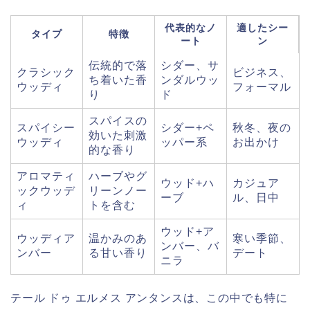
代表的なノ
適したシー
タイプ
特徴
ート
ン
伝統的で落
シダー、サ
クラシック
ビジネス、
ち着いた香
ンダルウッ
ウッディ
フォーマル
り
ド
スパイスの
スパイシー
シダー+ペ
秋冬、夜の
効いた刺激
ウッディ
ッパー系
お出かけ
的な香り
アロマティ
ハーブやグ
ウッド+ハ
カジュア
ックウッデ
リーンノー
ーブ
ル、日中
ィ
トを含む
ウッド+ア
ウッディア
温かみのあ
寒い季節、
ンバー、バ
ンバー
る甘い香り
デート
ニラ
テール ドゥ エルメス アンタンスは、この中でも特に