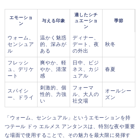
適したシチ
エモーショ
与える印象
ュエーショ
季節
ン
ン
ウォーム、
温かく魅惑
ディナー、
センシュア
的、深みが
デート、夜
秋冬
ル
ある
の外出
フレッシ
爽やか、軽
日中、ビジ
ュ、デリケ
やか、清潔
ネス、カジ
春夏
ート
感
ュアル
刺激的、個
フォーマ
スパイシ
オールシー
性的、力強
ル、大人の
ー、ドライ
ズン
い
社交場
「ウォーム、センシュアル」というエモーションを持
つテール ドゥ エルメス アンタンスは、特別な夜や重要
な場面で使用することで、その魅力を最大限に発揮す