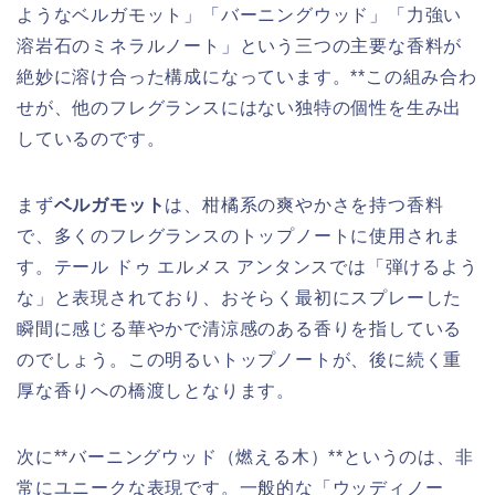
ようなベルガモット」「バーニングウッド」「力強い
溶岩石のミネラルノート」という三つの主要な香料が
絶妙に溶け合った構成になっています。**この組み合わ
せが、他のフレグランスにはない独特の個性を生み出
しているのです。
まず
ベルガモット
は、柑橘系の爽やかさを持つ香料
で、多くのフレグランスのトップノートに使用されま
す。テール ドゥ エルメス アンタンスでは「弾けるよう
な」と表現されており、おそらく最初にスプレーした
瞬間に感じる華やかで清涼感のある香りを指している
のでしょう。この明るいトップノートが、後に続く重
厚な香りへの橋渡しとなります。
次に**バーニングウッド（燃える木）**というのは、非
常にユニークな表現です。一般的な「ウッディノー