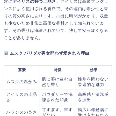
次に
アイリスの持つ上品さ
。アイリスは高級フレグラ
ンスによく使用される香料で、その理由は希少性と香
りの質の高さにあります。抽出に時間がかかり、収量
も少ないため非常に高価な香料として知られていま
す。その香りは洗練されていて、決して安っぽくなる
ことがありません。
ムスク パリダが男女問わず愛される理由
要素
特徴
効果
肌に溶け込む自
性別を問わない
ムスクの温かみ
然な香り
普遍的な魅力
アイリスの上品
パウダリーで洗
高級感と清潔感
さ
練された印象
を演出
甘すぎず、重す
幅広い年齢層に
バランスの良さ
ぎない
受け入れられる