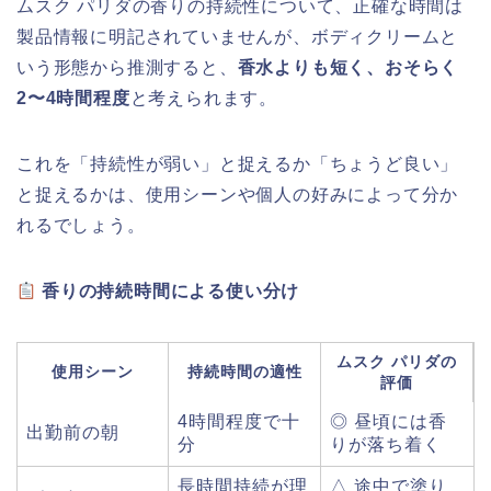
ムスク パリダの香りの持続性について、正確な時間は
製品情報に明記されていませんが、ボディクリームと
いう形態から推測すると、
香水よりも短く、おそらく
2〜4時間程度
と考えられます。
これを「持続性が弱い」と捉えるか「ちょうど良い」
と捉えるかは、使用シーンや個人の好みによって分か
れるでしょう。
香りの持続時間による使い分け
ムスク パリダの
使用シーン
持続時間の適性
評価
4時間程度で十
◎ 昼頃には香
出勤前の朝
分
りが落ち着く
長時間持続が理
△ 途中で塗り