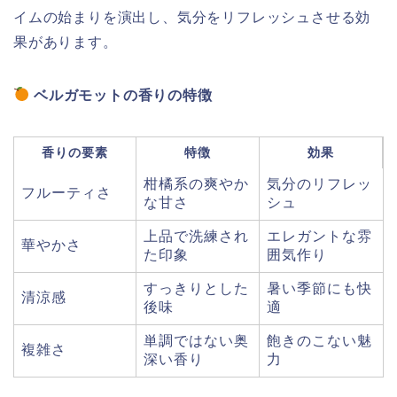
イムの始まりを演出し、気分をリフレッシュさせる効
果があります。
ベルガモットの香りの特徴
香りの要素
特徴
効果
柑橘系の爽やか
気分のリフレッ
フルーティさ
な甘さ
シュ
上品で洗練され
エレガントな雰
華やかさ
た印象
囲気作り
すっきりとした
暑い季節にも快
清涼感
後味
適
単調ではない奥
飽きのこない魅
複雑さ
深い香り
力