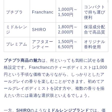
コンパクト
1,000円～
プチプラ
Francfranc
で持ち運び
1,500円
便利
ミドルレン
1,800円～
保湿成分配
SHIRO
ジ
2,000円
合で高品質
アフタヌー
1,500円～
オリジナル
プレミアム
ンティー
6,500円
香料使用
プチプラ商品の魅力
は、何といっても気軽に試せる価
格設定です。Francfrancのティーボディミストは1,000
円という手頃な価格でありながら、しっかりとしたア
ールグレイの香りを楽しむことができます。初めてア
ールグレイボディミストを試す方や、複数の香りを揃
えたい方には最適な選択肢といえるでしょう。
一方、
SHIRO
のような
ミドルレンジブランド
では、価