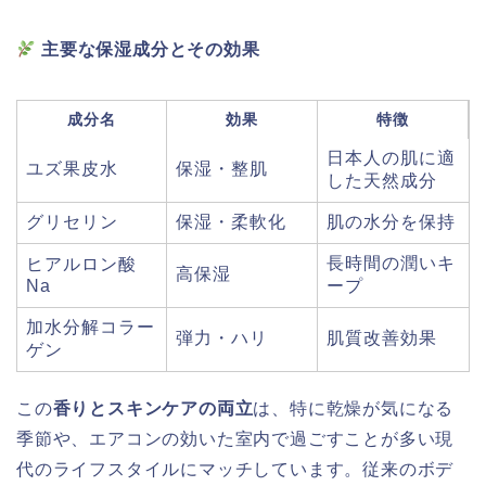
主要な保湿成分とその効果
成分名
効果
特徴
日本人の肌に適
ユズ果皮水
保湿・整肌
した天然成分
グリセリン
保湿・柔軟化
肌の水分を保持
長時間の潤いキ
ヒアルロン酸
高保湿
Na
ープ
加水分解コラー
弾力・ハリ
肌質改善効果
ゲン
この
香りとスキンケアの両立
は、特に乾燥が気になる
季節や、エアコンの効いた室内で過ごすことが多い現
代のライフスタイルにマッチしています。従来のボデ