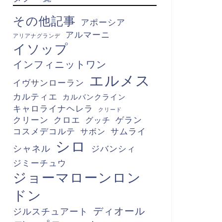
その他記事
アポーシア
アルマーニ
アリアナグランデ
イソップ
インフィニットワン
エルメス
イヴサンローラン
カルティエ
カルバンクライン
キャロライナヘレラ
クリード
クリーン
クロエ
グッチ
ゲラン
コスメデコルテ
サボン
サムライ
シロ
シャネル
ジバンシィ
ジミーチュウ
ジョーマローンロン
ドン
ディオール
ジルスチュアート