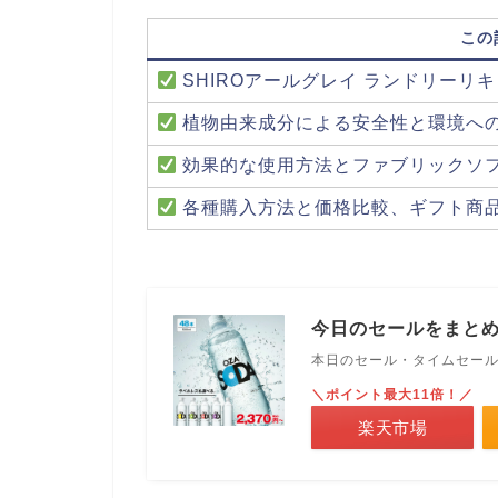
この
SHIROアールグレイ ランドリーリ
植物由来成分による安全性と環境へ
効果的な使用方法とファブリックソ
各種購入方法と価格比較、ギフト商
今日のセールをまと
本日のセール・タイムセー
＼ポイント最大11倍！／
楽天市場