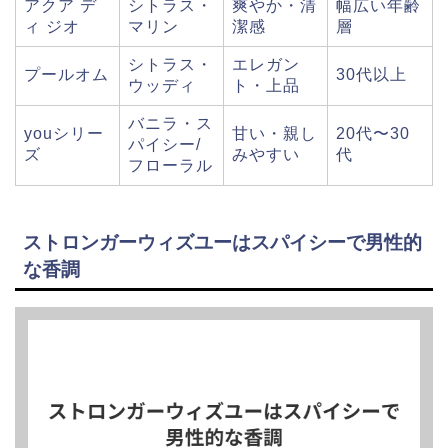
アクア デ
シトラス・
爽やか・清
幅広い年齢
ィ ジオ
マリン
潔感
層
シトラス・
エレガン
プールオム
30代以上
ウッディ
ト・上品
バニラ・ス
youシリー
甘い・親し
20代〜30
パイシー/
ズ
みやすい
代
フローラル
ストロンガーウィズユーはスパイシーで男性的
な香調