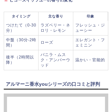
ビコーズイッツユーの香りの変化
タイミング
主な香り
印象
つけたて（0-30
ラズベリー・ネ
フレッシュ・ジ
分）
ロリ・レモン
ューシー
中盤（30分-2時
エレガント・フ
ローズ
間）
ェミニン
バニラ・ムス
後半（2時間以
ク・アンバーウ
温かい・官能的
降）
ッド
アルマーニ香水youシリーズの口コミと評判