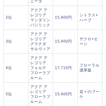
ニータ
アクア ア
レゴリア
シトラス×
2位
15,400円
マンダリン
ハーブ
バジリック
アクア ア
レゴリア
ザクロ×セ
3位
15,400円
グラナダ
ージ
サルヴィア
アクア ア
レゴリア
フローラル
4位
フォルテ
17,710円
濃厚版
フローラブ
ルーム
アクア ア
レゴリア
花々のブー
5位
15,400円
フローラブ
ケ
ルーム