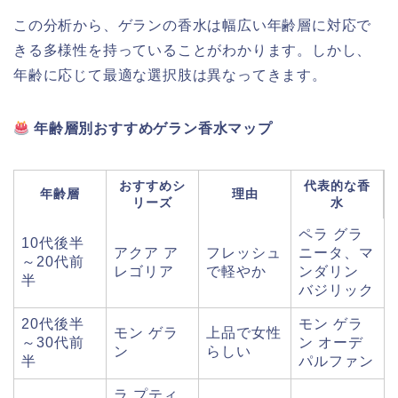
この分析から、ゲランの香水は幅広い年齢層に対応で
きる多様性を持っていることがわかります。しかし、
年齢に応じて最適な選択肢は異なってきます。
年齢層別おすすめゲラン香水マップ
おすすめシ
代表的な香
年齢層
理由
リーズ
水
ペラ グラ
10代後半
アクア ア
フレッシュ
ニータ、マ
～20代前
レゴリア
で軽やか
ンダリン
半
バジリック
20代後半
モン ゲラ
モン ゲラ
上品で女性
～30代前
ン オーデ
ン
らしい
半
パルファン
ラ プティ