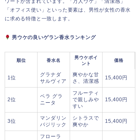
ワードが含まれています。「万人ウケ」「清潔感」
「オフィス使い」といった要素は、男性が女性の香水
に求める特徴と一致します。
男ウケの良いゲラン香水ランキング
男ウケポイ
順位
香水名
価格
ント
グラナダ
爽やかな甘
1位
15,400円
サルヴィア
さ、清潔感
フルーティ
ペラ グラ
2位
で親しみや
15,400円
ニータ
すい
マンダリン
シトラスで
3位
15,400円
バジリック
爽やか
フローラ