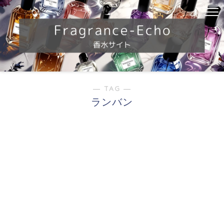
― TAG ―
ランバン